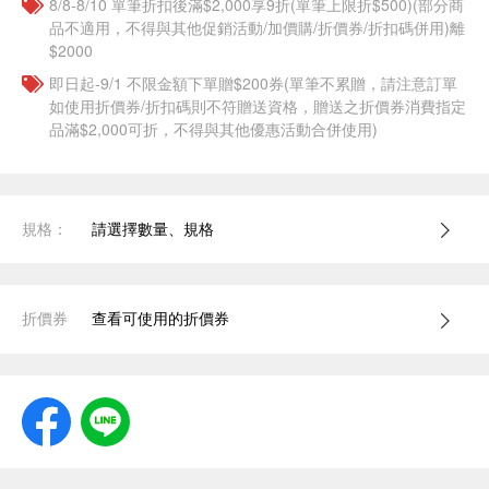
8/8-8/10 單筆折扣後滿$2,000享9折(單筆上限折$500)(部分商
品不適用，不得與其他促銷活動/加價購/折價券/折扣碼併用)離
$2000
即日起-9/1 不限金額下單贈$200券(單筆不累贈，請注意訂單
如使用折價券/折扣碼則不符贈送資格，贈送之折價券消費指定
品滿$2,000可折，不得與其他優惠活動合併使用)
規格：
請選擇數量、規格
折價券
查看可使用的折價券