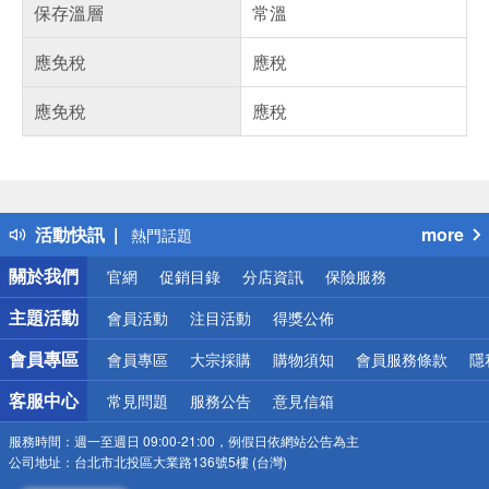
保存溫層
常溫
應免稅
應稅
應免稅
應稅
偏遠地區配送
詐騙網頁！請小心！
得獎公告
活動快訊
more
熱門話題
銀行優惠
關於我們
官網
促銷目錄
分店資訊
保險服務
偏遠地區配送
詐騙網頁！請小心！
主題活動
會員活動
注目活動
得獎公佈
會員專區
會員專區
大宗採購
購物須知
會員服務條款
隱
客服中心
常見問題
服務公告
意見信箱
服務時間：
週一至週日 09:00-21:00，例假日依網站公告為主
公司地址：
台北市北投區大業路136號5樓 (台灣)