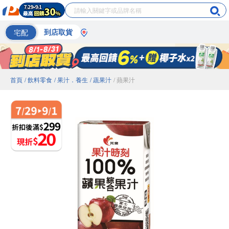
宅配
到店取貨
首頁
/ 飲料零食
/ 果汁．養生
/ 蔬果汁
/ 蘋果汁