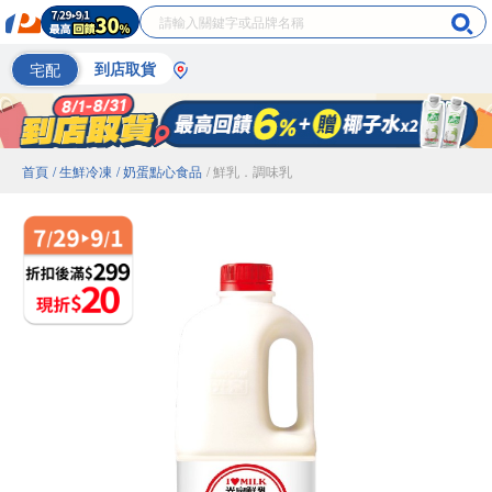
宅配
到店取貨
首頁
/ 生鮮冷凍
/ 奶蛋點心食品
/ 鮮乳．調味乳