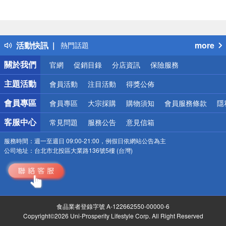
偏遠地區配送
詐騙網頁！請小心！
得獎公告
活動快訊
more
熱門話題
銀行優惠
關於我們
官網
促銷目錄
分店資訊
保險服務
偏遠地區配送
詐騙網頁！請小心！
主題活動
會員活動
注目活動
得獎公佈
會員專區
會員專區
大宗採購
購物須知
會員服務條款
隱
客服中心
常見問題
服務公告
意見信箱
服務時間：
週一至週日 09:00-21:00，例假日依網站公告為主
公司地址：
台北市北投區大業路136號5樓 (台灣)
食品業者登錄字號 A-122662550-00000-6
Copyright©2026 Uni-Prosperity Lifestyle Corp. All Right Reserved