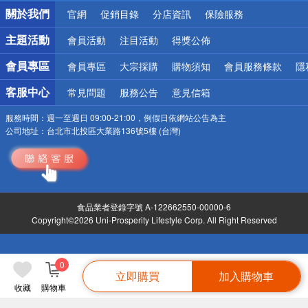
銀行優惠
關於我們
官網
促銷目錄
分店資訊
保險服務
偏遠地區配送
詐騙網頁！請小心！
主題活動
會員活動
注目活動
得獎公佈
會員專區
會員專區
大宗採購
購物須知
會員服務條款
隱
客服中心
常見問題
服務公告
意見信箱
服務時間：
週一至週日 09:00-21:00，例假日依網站公告為主
公司地址：
台北市北投區大業路136號5樓 (台灣)
食品業者登錄字號 A-122662550-00000-6
Copyright©2026 Uni-Prosperity Lifestyle Corp. All Right Reserved
0
立即購買
加入購物車
收藏
購物車