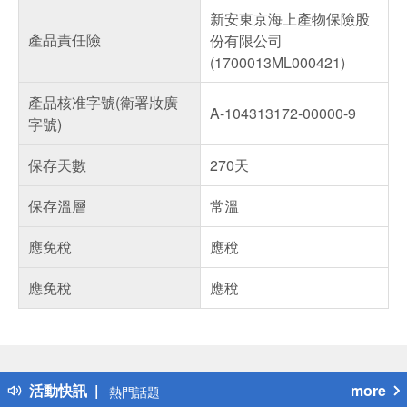
新安東京海上產物保險股
產品責任險
份有限公司
(1700013ML000421)
產品核准字號(衛署妝廣
A-104313172-00000-9
字號)
保存天數
270天
保存溫層
常溫
應免稅
應稅
應免稅
應稅
偏遠地區配送
詐騙網頁！請小心！
得獎公告
活動快訊
more
熱門話題