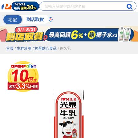
宅配
到店取貨
首頁
/ 生鮮冷凍
/ 奶蛋點心食品
/ 保久乳