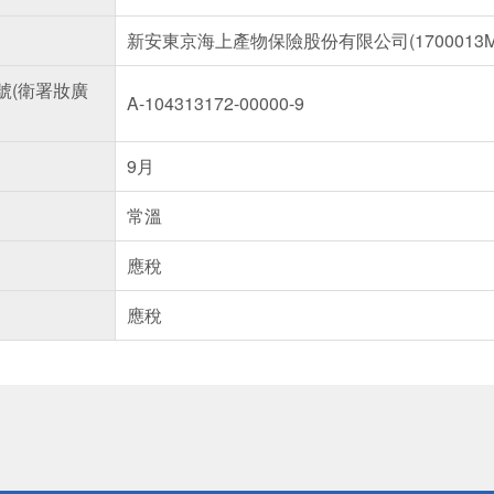
新安東京海上產物保險股份有限公司(1700013ML0
號(衛署妝廣
A-104313172-00000-9
9月
常溫
應稅
應稅
送