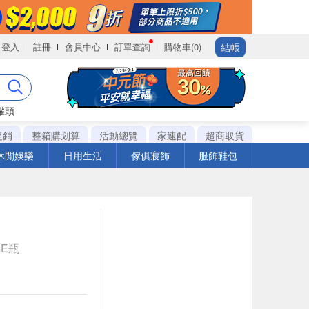
結帳
登入
註冊
會員中心
訂單查詢
購物車(0)
罐頭
促銷
整箱購划算
活動總覽
家速配
超商取貨
休閒娛樂
日用生活
傢俱寢飾
服飾鞋包
LE瓶