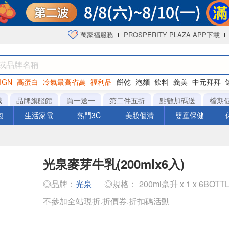
萬家福服務
PROSPERITY PLAZA APP下載
IGN
高蛋白
冷氣最高省萬
福利品
餅乾
泡麵
飲料
義美
中元拜拜
咖啡
城
品牌旗艦館
買一送一
第二件五折
點數加碼送
檔期
泡
生活家電
熱門3C
美妝個清
嬰童保健
光泉麥芽牛乳(200mlx6入)
◎品牌：
光泉
◎規格： 200ml毫升 x 1 x 6BOTT
不參加全站現折.折價券.折扣碼活動