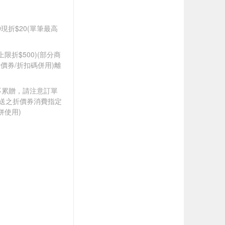
99現折$20(單筆最高
筆上限折$500)(部分商
價券/折扣碼併用)離
筆不累贈，請注意訂單
贈送之折價券消費指定
併使用)