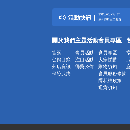
詐騙網頁！
得獎公告
活動快訊
熱門話題
銀行優惠
偏遠地區配
關於我們
主題活動
會員專區
詐騙網頁！
官網
會員活動
會員專區
促銷目錄
注目活動
大宗採購
分店資訊
得獎公佈
購物須知
保險服務
會員服務條款
隱私權政策
退貨須知