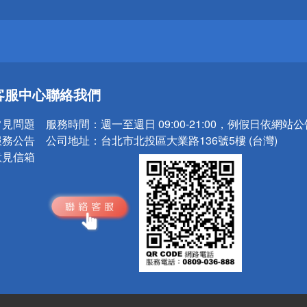
請小心！
送
客服中心
聯絡我們
請小心！
常見問題
服務時間：
週一至週日 09:00-21:00，例假日依網站
服務公告
公司地址：
台北市北投區大業路136號5樓 (台灣)
意見信箱