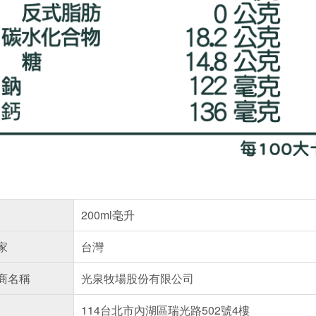
200ml毫升
家
台灣
商名稱
光泉牧場股份有限公司
114台北市內湖區瑞光路502號4樓