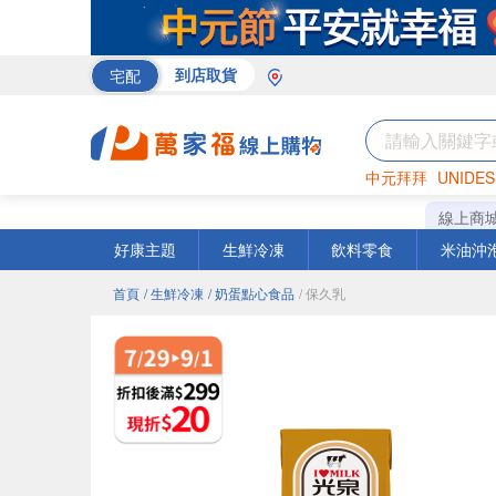
宅配
到店取貨
中元拜拜
UNIDES
米
巧克力
衛生紙
線上商
好康主題
生鮮冷凍
飲料零食
米油沖
首頁
/ 生鮮冷凍
/ 奶蛋點心食品
/ 保久乳