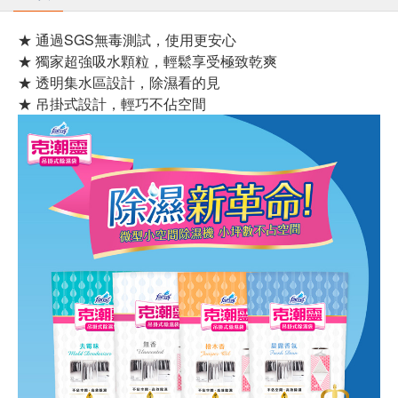
★ 通過SGS無毒測試，使用更安心
★ 獨家超強吸水顆粒，輕鬆享受極致乾爽
★ 透明集水區設計，除濕看的見
★ 吊掛式設計，輕巧不佔空間