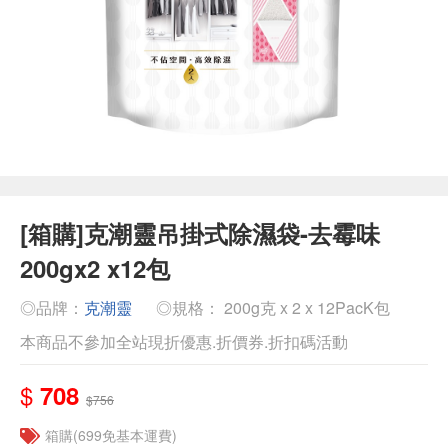
[箱購]克潮靈吊掛式除濕袋-去霉味
200gx2 x12包
◎品牌：
克潮靈
◎規格： 200g克 x 2 x 12PacK包
本商品不參加全站現折優惠.折價券.折扣碼活動
$
708
$756
箱購(699免基本運費)