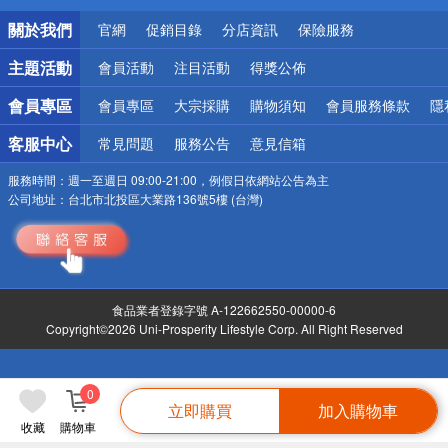
銀行優惠
關於我們
官網
促銷目錄
分店資訊
保險服務
偏遠地區配送
詐騙網頁！請小心！
主題活動
會員活動
注目活動
得獎公佈
會員專區
會員專區
大宗採購
購物須知
會員服務條款
隱
客服中心
常見問題
服務公告
意見信箱
服務時間：
週一至週日 09:00-21:00，例假日依網站公告為主
公司地址：
台北市北投區大業路136號5樓 (台灣)
食品業者登錄字號 A-122662550-00000-6
Copyright©2026 Uni-Prosperity Lifestyle Corp. All Right Reserved
0
立即購買
加入購物車
收藏
購物車