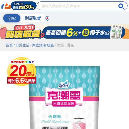
宅配
到店取貨
首頁
/ 日用生活
/ 家庭清潔 殺蟲
/ 除濕．香氛