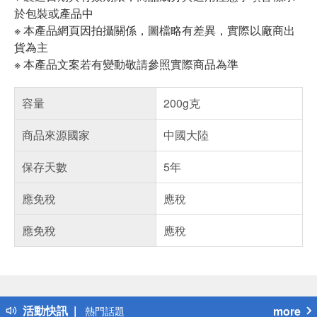
於包裝或產品中
※ 本產品網頁因拍攝關係，圖檔略有差異，實際以廠商出
貨為主
※ 本產品文案若有變動敬請參照實際商品為準
容量
200g克
商品來源國家
中國大陸
保存天數
5年
應免稅
應稅
應免稅
應稅
偏遠地區配送
詐騙網頁！請小心！
得獎公告
活動快訊
more
熱門話題