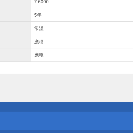
7.6000
5年
常溫
應稅
應稅
送
請小心！