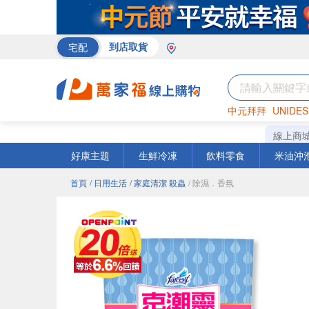
宅配
到店取貨
中元拜拜
UNIDES
巧克力
罐頭
咖啡
線上商
好康主題
生鮮冷凍
飲料零食
米油沖
首頁
/ 日用生活
/ 家庭清潔 殺蟲
/ 除濕．香氛