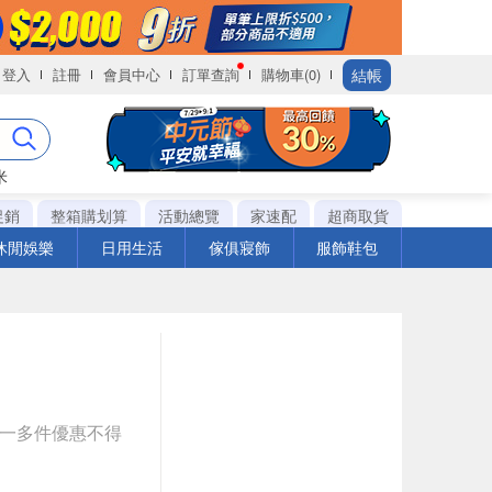
結帳
登入
註冊
會員中心
訂單查詢
購物車(0)
米
促銷
整箱購划算
活動總覽
家速配
超商取貨
休閒娛樂
日用生活
傢俱寢飾
服飾鞋包
送一多件優惠不得