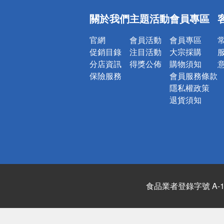
銀行優惠
關於我們
主題活動
會員專區
偏遠地區配
詐騙網頁！
官網
會員活動
會員專區
促銷目錄
注目活動
大宗採購
分店資訊
得獎公佈
購物須知
保險服務
會員服務條款
隱私權政策
退貨須知
食品業者登錄字號 A-122