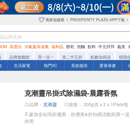
萬家福服務
PROSPERITY PLAZA APP下載
IGN
高蛋白
冷氣最高省萬
福利品
餅乾
泡麵
飲料
中元拜拜
義美
海苔
城
品牌旗艦館
買一送一
第二件五折
點數加碼送
檔期
泡
生活家電
熱門3C
美妝個清
嬰童保健
克潮靈吊掛式除濕袋-晨露香氛
◎品牌：
克潮靈
◎規格： 200g克 x 2 x 1Pack包
不參加全站現折優惠，折價券&折扣碼活動與買一
併用