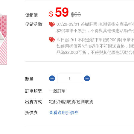
59
$
$66
促銷價
促銷活動
07/29-09/01 茶樹莊園.克潮靈指定商品
$20(單筆不累折，不得與其他優惠活動合
即日起-9/1 不限金額下單贈$200券(單
如使用折價券/折扣碼則不符贈送資格，
品滿$2,000可折，不得與其他優惠活動合
數量
訂單類型
一般訂單
出貨方式
宅配/到店取貨/超商取貨
折價券
查看適用折價券