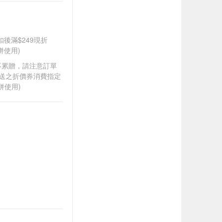
折扣後滿$249現折
併使用)
筆不累贈，請注意訂單
贈送之折價券消費指定
併使用)