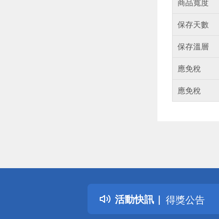
商品寬度
保存天數
保存溫層
應免稅
應免稅
偏遠地區配
詐騙網頁！
活動快訊
得獎公告
熱門話題