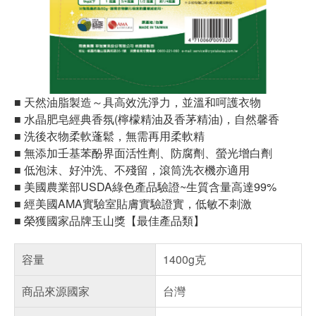
■ 天然油脂製造～具高效洗淨力，並溫和呵護衣物
■ 水晶肥皂經典香氛(檸檬精油及香茅精油)，自然馨香
■ 洗後衣物柔軟蓬鬆，無需再用柔軟精
■ 無添加壬基苯酚界面活性劑、防腐劑、螢光增白劑
■ 低泡沫、好沖洗、不殘留，滾筒洗衣機亦適用
■ 美國農業部USDA綠色產品驗證~生質含量高達99%
■ 經美國AMA實驗室貼膚實驗證實，低敏不刺激
■ 榮獲國家品牌玉山獎【最佳產品類】
容量
1400g克
商品來源國家
台灣