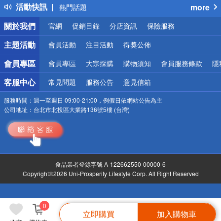
活動快訊
more
熱門話題
銀行優惠
關於我們
官網
促銷目錄
分店資訊
保險服務
偏遠地區配送
詐騙網頁！請小心！
主題活動
會員活動
注目活動
得獎公佈
會員專區
會員專區
大宗採購
購物須知
會員服務條款
隱
客服中心
常見問題
服務公告
意見信箱
服務時間：
週一至週日 09:00-21:00，例假日依網站公告為主
公司地址：
台北市北投區大業路136號5樓 (台灣)
食品業者登錄字號 A-122662550-00000-6
Copyright©2026 Uni-Prosperity Lifestyle Corp. All Right Reserved
0
立即購買
加入購物車