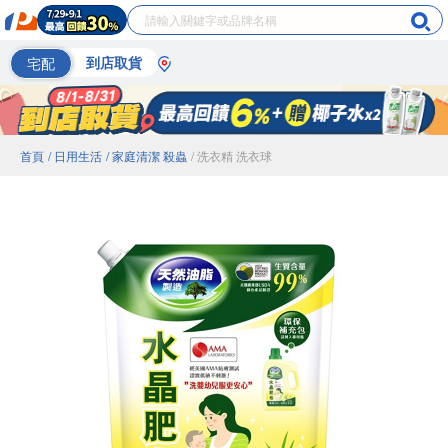
宅配
到店取貨
首頁
/ 日用生活
/ 家庭清潔 殺蟲
/ 洗衣精 洗衣球