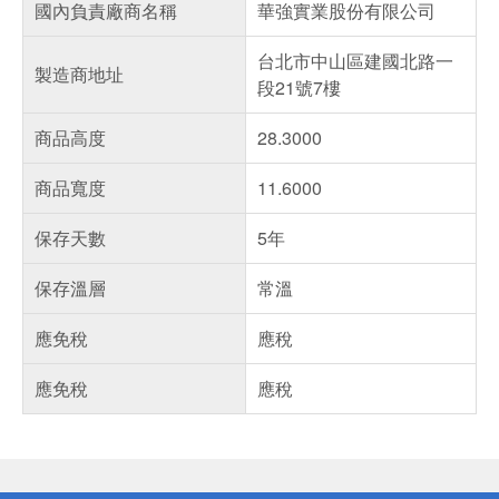
國內負責廠商名稱
華強實業股份有限公司
台北市中山區建國北路一
製造商地址
段21號7樓
商品高度
28.3000
商品寬度
11.6000
保存天數
5年
保存溫層
常溫
應免稅
應稅
應免稅
應稅
偏遠地區配送
詐騙網頁！請小心！
得獎公告