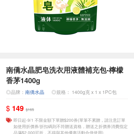
南僑水晶肥皂洗衣用液體補充包-檸檬
香茅1400g
◎品牌：
南僑水晶
◎規格： 1400g克 x 1 x 1PC包
$
149
$165
即日起-9/1 不限金額下單贈$200券(單筆不累贈，請注意訂單
如使用折價券/折扣碼則不符贈送資格，贈送之折價券消費指定
品滿$2,000可折，不得與其他優惠活動合併使用)