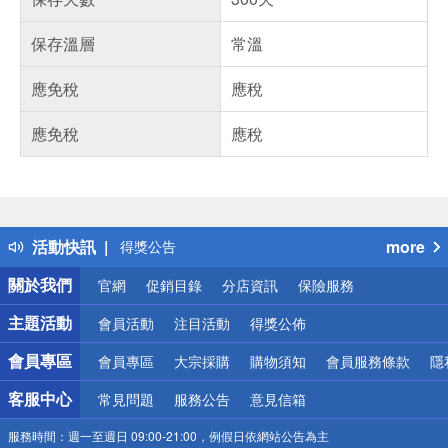
保存溫層
常溫
應免稅
應稅
應免稅
應稅
偏遠地區配送
詐騙網頁！請小心！
得獎公告
活動快訊
more
熱門話題
銀行優惠
關於我們
官網
促銷目錄
分店資訊
保險服務
偏遠地區配送
詐騙網頁！請小心！
主題活動
會員活動
注目活動
得獎公佈
會員專區
會員專區
大宗採購
購物須知
會員服務條款
隱
客服中心
常見問題
服務公告
意見信箱
服務時間：
週一至週日 09:00-21:00，例假日依網站公告為主