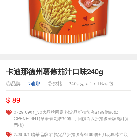
卡迪那德州薯條茄汁口味240g
◎品牌：
卡迪那
◎規格： 240g克 x 1 x 1Bag包
$
89
0729-0901_30大品牌同慶 指定品折扣後滿$499贈60點
OPENPOINT(單筆最高贈300點，回饋皆以折扣後金額為計算
門檻)
7/29-9/1 聯華品牌館 指定品折扣後滿$599贈五月花厚棒抽取