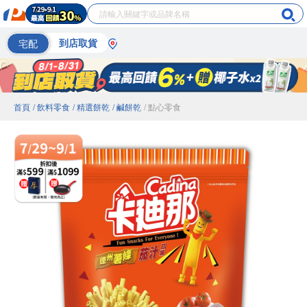
宅配
到店取貨
首頁
/ 飲料零食
/ 精選餅乾
/ 鹹餅乾
/ 點心零食