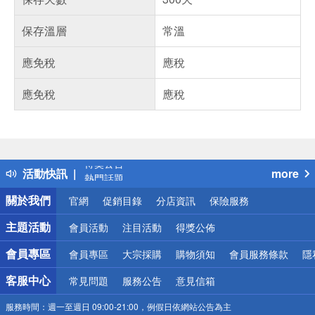
保存溫層
常溫
應免稅
應稅
應免稅
應稅
偏遠地區配送
詐騙網頁！請小心！
得獎公告
活動快訊
more
熱門話題
銀行優惠
關於我們
官網
促銷目錄
分店資訊
保險服務
偏遠地區配送
詐騙網頁！請小心！
主題活動
會員活動
注目活動
得獎公佈
會員專區
會員專區
大宗採購
購物須知
會員服務條款
隱
客服中心
常見問題
服務公告
意見信箱
服務時間：
週一至週日 09:00-21:00，例假日依網站公告為主