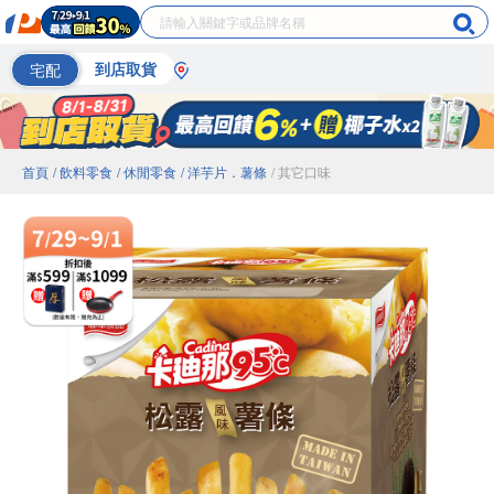
宅配
到店取貨
首頁
/ 飲料零食
/ 休閒零食
/ 洋芋片．薯條
/ 其它口味