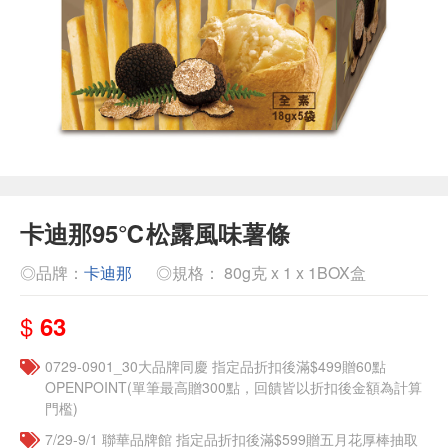
卡迪那95℃松露風味薯條
◎品牌：
卡迪那
◎規格： 80g克 x 1 x 1BOX盒
$
63
0729-0901_30大品牌同慶 指定品折扣後滿$499贈60點
OPENPOINT(單筆最高贈300點，回饋皆以折扣後金額為計算
門檻)
7/29-9/1 聯華品牌館 指定品折扣後滿$599贈五月花厚棒抽取