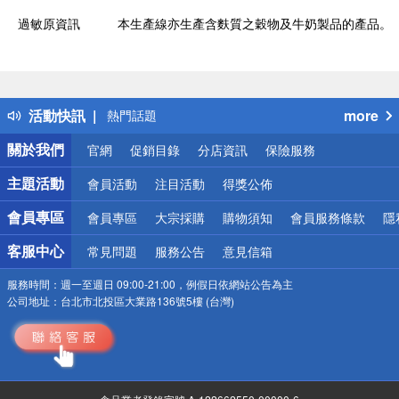
過敏原資訊
本生產線亦生產含麩質之穀物及牛奶製品的產品。
偏遠地區配送
詐騙網頁！請小心！
得獎公告
活動快訊
more
熱門話題
銀行優惠
關於我們
官網
促銷目錄
分店資訊
保險服務
偏遠地區配送
詐騙網頁！請小心！
主題活動
會員活動
注目活動
得獎公佈
會員專區
會員專區
大宗採購
購物須知
會員服務條款
隱
客服中心
常見問題
服務公告
意見信箱
服務時間：
週一至週日 09:00-21:00，例假日依網站公告為主
公司地址：
台北市北投區大業路136號5樓 (台灣)