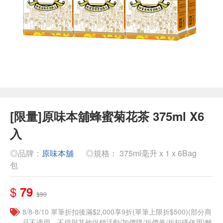
[限量]原味本舖蜂蜜菊花茶 375ml X6
入
◎品牌：
原味本舖
◎規格： 375ml毫升 x 1 x 6Bag
包
$
79
$90
8/8-8/10 單筆折扣後滿$2,000享9折(單筆上限折$500)(部分商
品不適用，不得與其他促銷活動/加價購/折價券/折扣碼併用)離