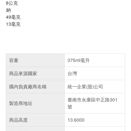
8公克
鈉
49毫克
13毫克
容量
375ml毫升
商品來源國家
台灣
國內負責廠商名稱
統一企業(股)公司
臺南市永康區中正路301
製造商地址
號
商品高度
13.6000