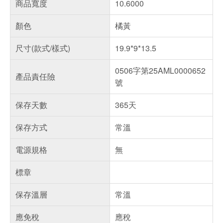
商品寬度
10.6000
顏色
橘黃
尺寸(款式/樣式)
19.9*9*13.5
0506字第25AML0000652
產品責任險
號
保存天數
365天
保存方式
常溫
電源規格
無
標章
保存溫層
常溫
應免稅
應稅