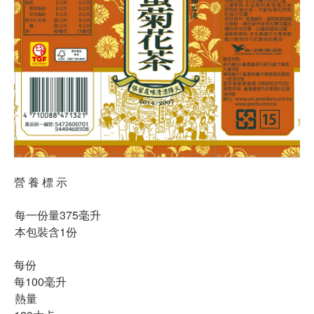
營 養 標 示
每一份量375毫升
本包裝含1份
每份
每100毫升
熱量