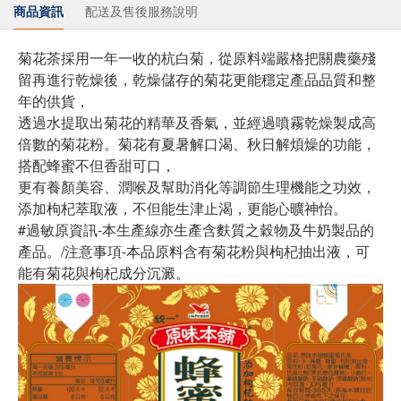
商品資訊
配送及售後服務說明
菊花茶採用一年一收的杭白菊，從原料端嚴格把關農藥殘
留再進行乾燥後，乾燥儲存的菊花更能穩定產品品質和整
年的供貨，
透過水提取出菊花的精華及香氣，並經過噴霧乾燥製成高
倍數的菊花粉。菊花有夏暑解口渴、秋日解煩燥的功能，
搭配蜂蜜不但香甜可口，
更有養顏美容、潤喉及幫助消化等調節生理機能之功效，
添加枸杞萃取液，不但能生津止渴，更能心曠神怡。
#過敏原資訊-本生產線亦生產含麩質之穀物及牛奶製品的
產品。/注意事項-本品原料含有菊花粉與枸杞抽出液，可
能有菊花與枸杞成分沉澱。