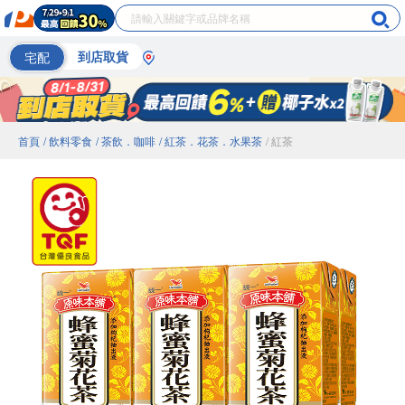
宅配
到店取貨
首頁
/ 飲料零食
/ 茶飲．咖啡
/ 紅茶．花茶．水果茶
/ 紅茶