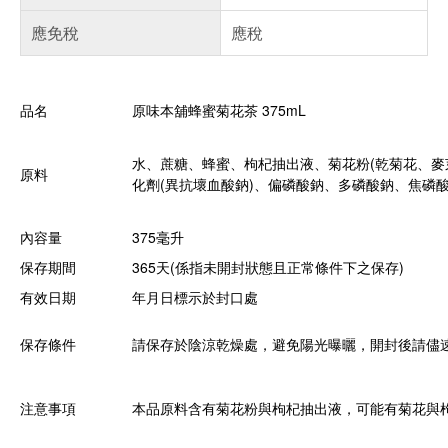
應免稅
應稅
品名
原味本舖蜂蜜菊花茶 375mL
水、蔗糖、蜂蜜、枸杞抽出液、菊花粉(乾菊花、麥
原料
化劑(異抗壞血酸鈉)、偏磷酸鈉、多磷酸鈉、焦磷酸
內容量
375毫升
保存期間
365天(係指未開封狀態且正常條件下之保存)
有效日期
年月日標示於封口處
保存條件
請保存於陰涼乾燥處，避免陽光曝曬，開封後請儘
注意事項
本品原料含有菊花粉與枸杞抽出液，可能有菊花與