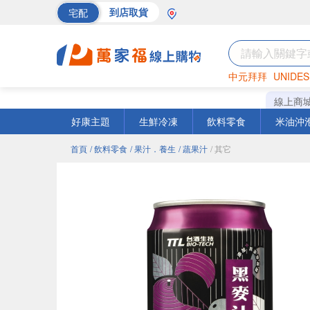
宅配
到店取貨
中元拜拜
UNIDES
巧克力
罐頭
海苔
線上商
好康主題
生鮮冷凍
飲料零食
米油沖
首頁
/ 飲料零食
/ 果汁．養生
/ 蔬果汁
/ 其它