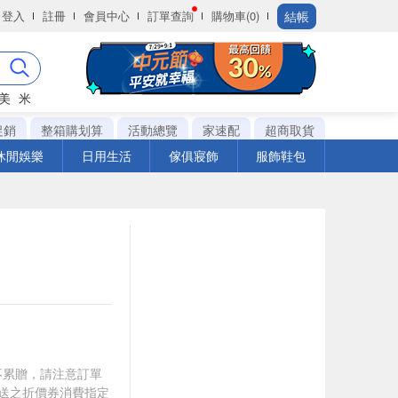
結帳
登入
註冊
會員中心
訂單查詢
購物車(0)
美
米
促銷
整箱購划算
活動總覽
家速配
超商取貨
休閒娛樂
日用生活
傢俱寢飾
服飾鞋包
筆不累贈，請注意訂單
贈送之折價券消費指定