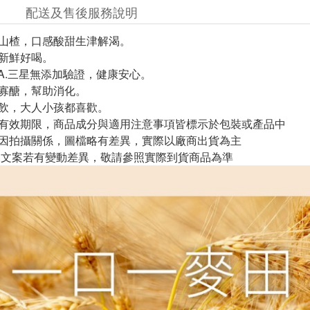
配送及售後服務說明
及山楂，口感酸甜生津解渴。
、新鮮好喝。
.A.三星無添加驗證，健康安心。
芽寡醣，幫助消化。
泡飲，大人小孩都喜歡。
與有效期限，商品成分與適用注意事項皆標示於包裝或產品中
頁因拍攝關係，圖檔略有差異，實際以廠商出貨為主
片.文案若有變動差異，敬請參照實際到貨商品為準