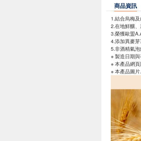
商品資訊
1.結合烏梅
2.在地鮮釀
3.榮獲歐盟A
4.添加異麥
5.非酒精氣
※ 製造日期
※ 本產品網
※ 本產品圖