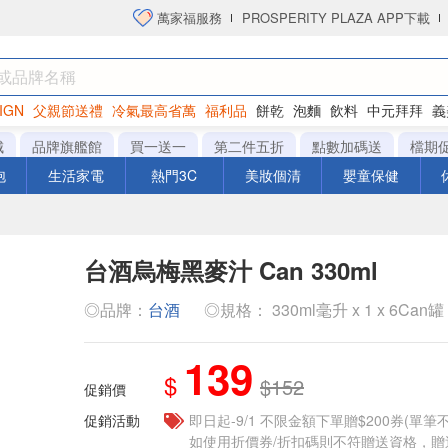
萬家福服務
PROSPERITY PLAZA APP下載
IGN
父親節送禮
冷氣最高省萬
福利品
餅乾
泡麵
飲料
中元拜拜
義
洋芋片
城
品牌旗艦館
買一送一
第二件五折
點數加碼送
檔期
泡
生活家電
熱門3C
美妝個清
嬰童保健
台酒烏梅黑麥汁 Can 330ml
◎品牌：
台酒
◎規格： 330ml毫升 x 1 x 6Can罐
139
$
$152
促銷價
促銷活動
即日起-9/1 不限金額下單贈$200券(單
如使用折價券/折扣碼則不符贈送資格，