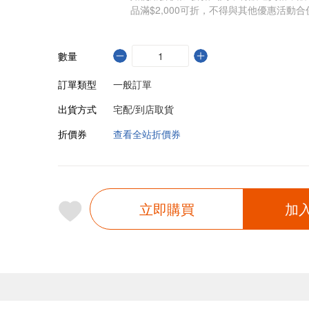
品滿$2,000可折，不得與其他優惠活動合
數量
訂單類型
一般訂單
出貨方式
宅配/到店取貨
折價券
查看全站折價券
立即購買
加