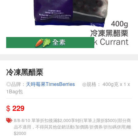
冷凍黑醋栗
◎品牌：
天時莓果TimesBerries
◎規格： 400g克 x 1 x
1Bag包
$
229
8/8-8/10 單筆折扣後滿$2,000享9折(單筆上限折$500)(部分商
品不適用，不得與其他促銷活動/加價購/折價券/折扣碼併用)離
$2000