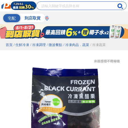
宅配
到店取貨
首頁
/ 生鮮冷凍
/ 冷凍調理
/ 微波餐點
/ 冷凍肉品．蔬菜
/ 冷凍蔬菜