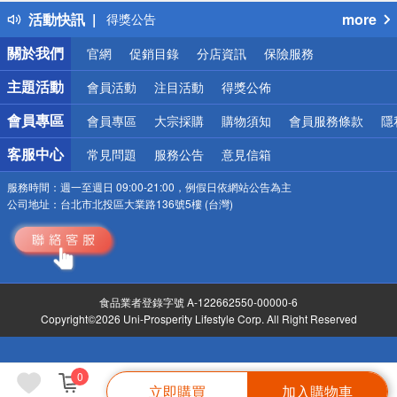
詐騙網頁！請小心！
活動快訊
more
得獎公告
熱門話題
關於我們
官網
促銷目錄
分店資訊
保險服務
銀行優惠
偏遠地區配送
主題活動
會員活動
注目活動
得獎公佈
詐騙網頁！請小心！
會員專區
會員專區
大宗採購
購物須知
會員服務條款
隱
客服中心
常見問題
服務公告
意見信箱
服務時間：
週一至週日 09:00-21:00，例假日依網站公告為主
公司地址：
台北市北投區大業路136號5樓 (台灣)
食品業者登錄字號 A-122662550-00000-6
Copyright©2026 Uni-Prosperity Lifestyle Corp. All Right Reserved
0
立即購買
加入購物車