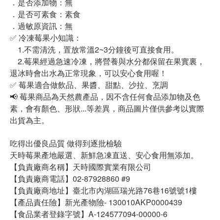
．是否添加物：無
．是否可素食：素食
．過敏原資訊：無
✅ 冷凍莓果小知識：
1.不需清洗，置放常溫2~3分鐘後可直接食用。
2.莓果經過急速冷凍，將營養與水分都保留在果實裏，
退冰時會出水為正常現象，可以安心食用喔！
✅ 莓果適合做飲品、果醬、甜點、沙拉、烹調
📢 莓果商品為天然農產品，因不含任何食品添加物及色
素，會有顏色、形狀...等差異，商品圖片僅供參考以實際
出貨為主。
吃得出優良品質 做得到逐批檢驗
天時莓果產地嚴選、新鮮急凍直送、安心食用無添加。
【負責廠商名稱】天時國際實業有限公司
【負責廠商電話】02-87928860 #9
【負責廠商地址】臺北市內湖區瑞光路76巷16號號1樓
【產品責任險】新光產物險- 130010AKP0000439
【食品業者登錄字號】A-124577094-00000-6