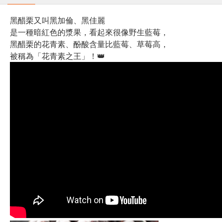
黑醋栗又叫黑加倫、黑佳麗
是一種暗紅色的漿果，看起來很像野生藍莓，
黑醋栗的花青素、酚酸含量比藍莓、草莓高，
被稱為「花青素之王」！👑