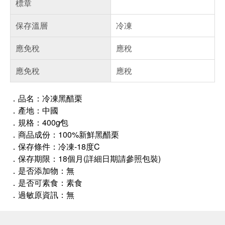
標章
保存溫層
冷凍
應免稅
應稅
應免稅
應稅
．品名：冷凍黑醋栗
．產地：中國
．規格：400g∕包
．商品成份：100%新鮮黑醋栗
．保存條件：冷凍-18度C
．保存期限：18個月(詳細日期請參照包裝)
．是否添加物：無
．是否可素食：素食
．過敏原資訊：無
偏遠地區配送