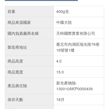
容量
400g克
商品來源國家
中國大陸
國內負責廠商名稱
天時國際實業有限公司
臺北市內湖區瑞光路76巷
製造商地址
16號號1樓
商品高度
4.0
商品寬度
15.0
新光產物險-
產品責任險
130010AKP0000439
保存天數
18月