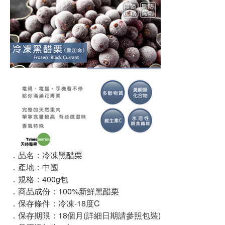
．品名：冷凍黑醋栗
．產地：中國
．規格：400g∕包
．商品成份：100%新鮮黑醋栗
．保存條件：冷凍-18度C
．保存期限：18個月(詳細日期請參照包裝)