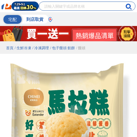
宅配
到店取貨
首頁
/ 生鮮冷凍
/ 冷凍調理
/ 包子饅頭 餡餅
/ 饅頭