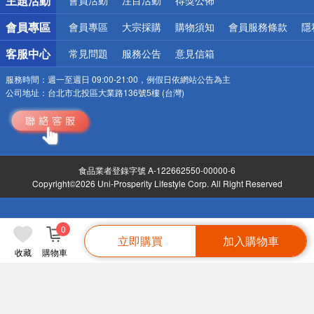
主題活動
會員活動
注目活動
得獎公佈
會員專區
會員專區
大宗採購
購物須知
會員服務條款
隱
客服中心
常見問題
服務公告
意見信箱
服務時間：
週一至週日 09:00-21:00，例假日依網站公告為主
公司地址：
台北市北投區大業路136號5樓 (台灣)
食品業者登錄字號 A-122662550-00000-6
Copyright©2026 Uni-Prosperity Lifestyle Corp. All Right Reserved
0
立即購買
加入購物車
收藏
購物車