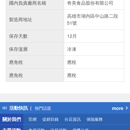
國內負責廠商名稱
奇美食品股份有限公司
高雄市湖內區中山路二段
製造商地址
51號
保存天數
12月
保存溫層
冷凍
應免稅
應稅
應免稅
應稅
偏遠地區配送
詐騙網頁！請小心！
得獎公告
活動快訊
more
熱門話題
銀行優惠
關於我們
官網
促銷目錄
分店資訊
保險服務
偏遠地區配送
詐騙網頁！請小心！