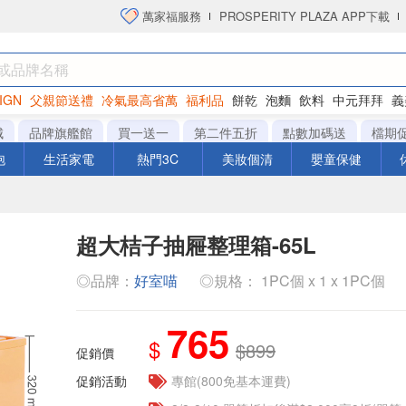
萬家福服務
PROSPERITY PLAZA APP下載
IGN
父親節送禮
冷氣最高省萬
福利品
餅乾
泡麵
飲料
中元拜拜
義
洋芋片
城
品牌旗艦館
買一送一
第二件五折
點數加碼送
檔期
泡
生活家電
熱門3C
美妝個清
嬰童保健
超大桔子抽屜整理箱-65L
◎品牌：
好室喵
◎規格： 1PC個 x 1 x 1PC個
765
$
$899
促銷價
促銷活動
專館(800免基本運費)