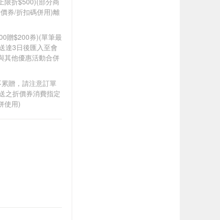
筆上限折$500)(部分商
價券/折扣碼併用)離
00贈$200券)(單筆最
品送達3日後匯入至會
得與其他優惠活動合併
筆不累贈，請注意訂單
贈送之折價券消費指定
併使用)