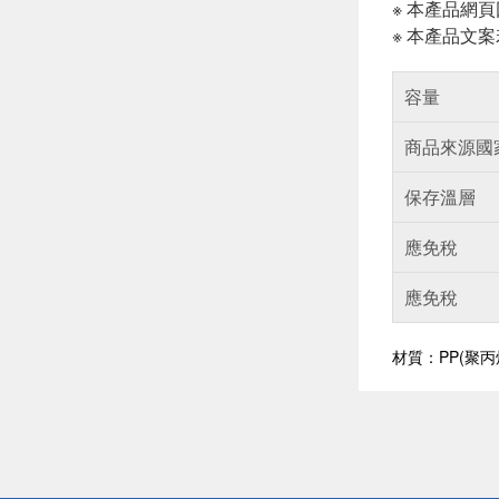
※ 本產品網
※ 本產品文
容量
商品來源國
保存溫層
應免稅
應免稅
材質：PP(聚丙
偏遠地區配