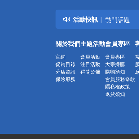
詐騙網頁！
得獎公告
活動快訊
熱門話題
銀行優惠
偏遠地區配
關於我們
主題活動
會員專區
詐騙網頁！
官網
會員活動
會員專區
促銷目錄
注目活動
大宗採購
分店資訊
得獎公佈
購物須知
保險服務
會員服務條款
隱私權政策
退貨須知