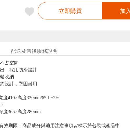
立即購買
加
配送及售後服務說明
不占空間
出，採用防滑設計
鬆收納
約設計，堅固耐用
寬度410×高度320mm/65 L±2%
：
×深度365×高度280mm
與有效期限，商品成分與適用注意事項皆標示於包裝或產品中