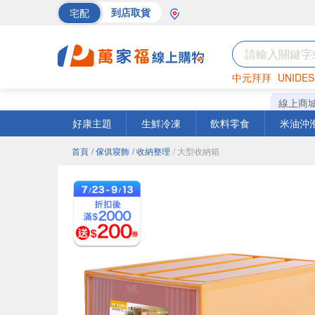
宅配
到店取貨
中元拜拜
UNIDES
巧克力
罐頭
海苔
線上商
好康主題
生鮮冷凍
飲料零食
米油沖
首頁
/ 傢俱寢飾
/ 收納整理
/ 大型收納箱