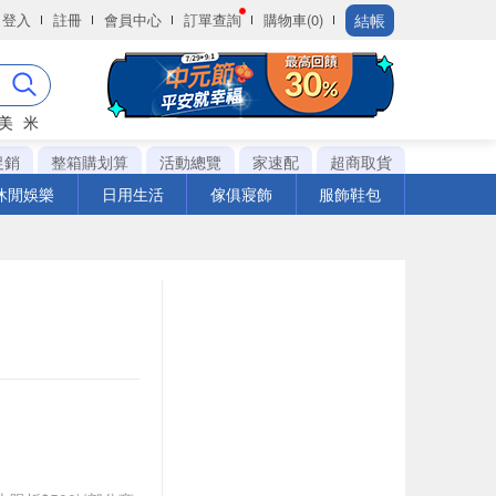
結帳
登入
註冊
會員中心
訂單查詢
購物車(0)
美
米
促銷
整箱購划算
活動總覽
家速配
超商取貨
休閒娛樂
日用生活
傢俱寢飾
服飾鞋包