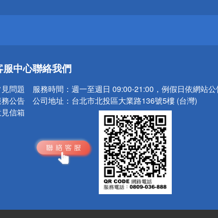
請小心！
送
客服中心
聯絡我們
請小心！
常見問題
服務時間：
週一至週日 09:00-21:00，例假日依網站
服務公告
公司地址：
台北市北投區大業路136號5樓 (台灣)
意見信箱