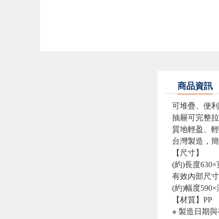
商品資訊
可堆疊、便利
抽屜可完整拉
質地輕盈、輕
台灣製造，簡
【尺寸】
(約)長度630×
有效內部尺寸
(約)幅度590
【材質】PP
※ 製造日期