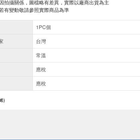
頁因拍攝關係，圖檔略有差異，實際以廠商出貨為主
案若有變動敬請參照實際商品為準
1PC個
家
台灣
常溫
應稅
應稅
烯)
送