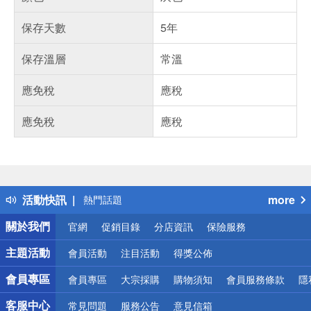
保存天數
5年
保存溫層
常溫
應免稅
應稅
應免稅
應稅
偏遠地區配送
詐騙網頁！請小心！
得獎公告
活動快訊
more
熱門話題
銀行優惠
關於我們
官網
促銷目錄
分店資訊
保險服務
偏遠地區配送
詐騙網頁！請小心！
主題活動
會員活動
注目活動
得獎公佈
會員專區
會員專區
大宗採購
購物須知
會員服務條款
隱
客服中心
常見問題
服務公告
意見信箱