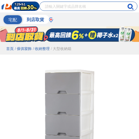
宅配
到店取貨
首頁
/ 傢俱寢飾
/ 收納整理
/ 大型收納箱