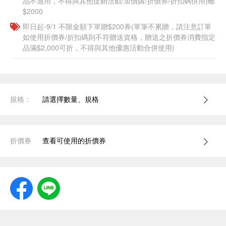
品不適用，不得與其他促銷活動/加價購/折價券/折扣碼併用)離
$2000
即日起-9/1 不限金額下單贈$200券(單筆不累贈，請注意訂單
如使用折價券/折扣碼則不符贈送資格，贈送之折價券消費指定
品滿$2,000可折，不得與其他優惠活動合併使用)
規格：
請選擇數量、規格
折價券
查看可使用的折價券