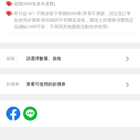
箱購(699免基本運費)
即日起-9/1 不限金額下單贈$200券(單筆不累贈，請注意訂單
如使用折價券/折扣碼則不符贈送資格，贈送之折價券消費指定
品滿$2,000可折，不得與其他優惠活動合併使用)
規格：
請選擇數量、規格
折價券
查看可使用的折價券