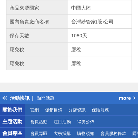
商品來源國家
中國大陸
國內負責廠商名稱
台灣妙管家(股)公司
保存天數
1080天
應免稅
應稅
應免稅
應稅
偏遠地區配送
詐騙網頁！請小心！
得獎公告
活動快訊
more
熱門話題
銀行優惠
關於我們
官網
促銷目錄
分店資訊
保險服務
偏遠地區配送
詐騙網頁！請小心！
主題活動
會員活動
注目活動
得獎公佈
會員專區
會員專區
大宗採購
購物須知
會員服務條款
隱