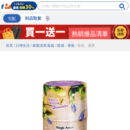
宅配
到店取貨
首頁
/ 日用生活
/ 家庭清潔 殺蟲
/ 除濕．香氛
/ 香氛．擴香