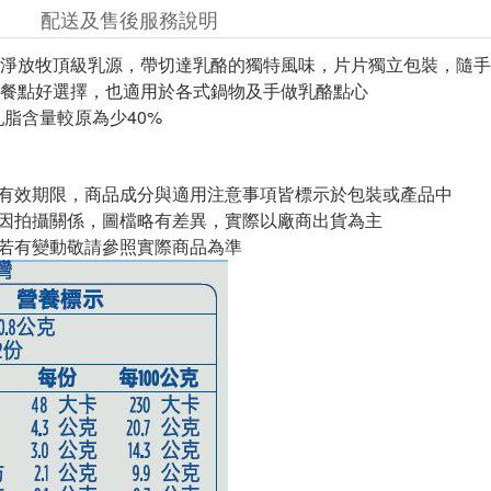
配送及售後服務說明
淨放牧頂級乳源，帶切達乳酪的獨特風味，片片獨立包裝，隨手
餐點好選擇，也適用於各式鍋物及手做乳酪點心
乳脂含量較原為少40%
與有效期限，商品成分與適用注意事項皆標示於包裝或產品中
頁因拍攝關係，圖檔略有差異，實際以廠商出貨為主
案若有變動敬請參照實際商品為準