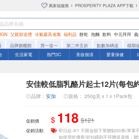
萬家福服務
PROSPERITY PLAZA APP下載
IGN
父親節送禮
冷氣最高省萬
福利品
餅乾
泡麵
飲料
中元拜拜
義
衛生紙
城
品牌旗艦館
買一送一
第二件五折
點數加碼送
檔期
泡
生活家電
熱門3C
美妝個清
嬰童保健
安佳較低脂乳酪片起士12片(每包約2
◎品牌：
安加
◎規格： 250g克 x 1 x 1Pack包
118
$
$121
促銷價
促銷活動
即日起-9/1 不限金額下單贈$200券(單
如使用折價券/折扣碼則不符贈送資格，