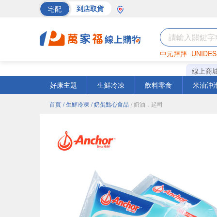
宅配
到店取貨
中元拜拜
UNIDES
海苔
巧克力
罐頭
線上商
好康主題
生鮮冷凍
飲料零食
米油沖
首頁
/ 生鮮冷凍
/ 奶蛋點心食品
/ 奶油．起司