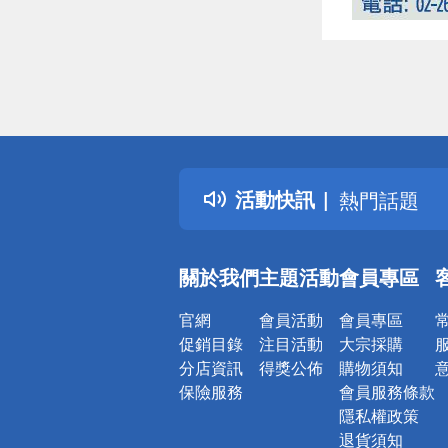
偏遠地區配
詐騙網頁！
得獎公告
活動快訊
熱門話題
銀行優惠
偏遠地區配
關於我們
主題活動
會員專區
詐騙網頁！
官網
會員活動
會員專區
促銷目錄
注目活動
大宗採購
分店資訊
得獎公佈
購物須知
保險服務
會員服務條款
隱私權政策
退貨須知