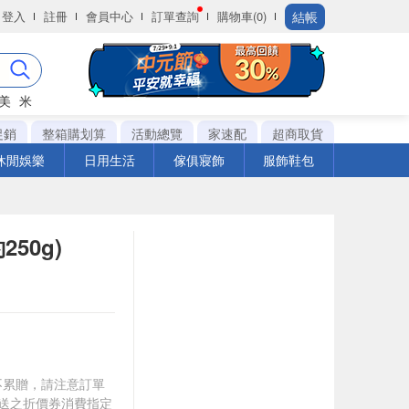
結帳
登入
註冊
會員中心
訂單查詢
購物車(0)
美
米
促銷
整箱購划算
活動總覽
家速配
超商取貨
休閒娛樂
日用生活
傢俱寢飾
服飾鞋包
50g)
筆不累贈，請注意訂單
贈送之折價券消費指定