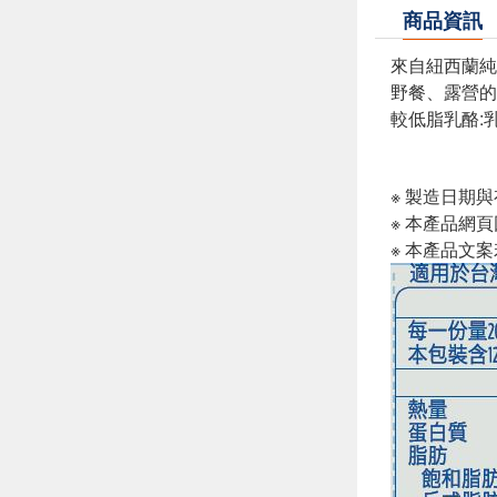
商品資訊
來自紐西蘭純
野餐、露營的
較低脂乳酪:
※ 製造日期
※ 本產品網
※ 本產品文