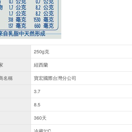
250g克
家
紐西蘭
商名稱
寶宏國際台灣分公司
3.7
8.5
360天
冷藏3℃