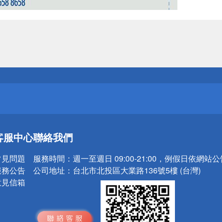
送
請小心！
送
客服中心
聯絡我們
請小心！
常見問題
服務時間：
週一至週日 09:00-21:00，例假日依網站
服務公告
公司地址：
台北市北投區大業路136號5樓 (台灣)
意見信箱