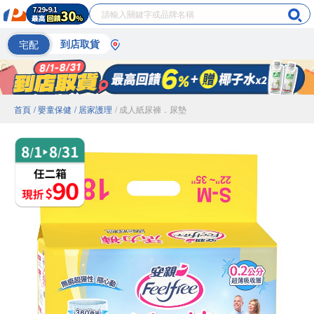
宅配
到店取貨
首頁
/ 嬰童保健
/ 居家護理
/ 成人紙尿褲．尿墊