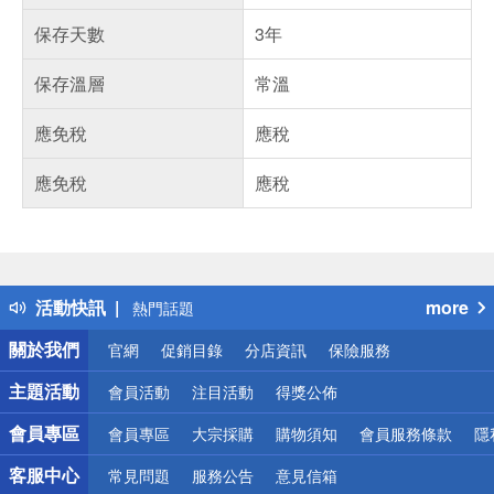
保存天數
3年
保存溫層
常溫
應免稅
應稅
應免稅
應稅
偏遠地區配送
詐騙網頁！請小心！
得獎公告
活動快訊
more
熱門話題
銀行優惠
關於我們
官網
促銷目錄
分店資訊
保險服務
偏遠地區配送
詐騙網頁！請小心！
主題活動
會員活動
注目活動
得獎公佈
會員專區
會員專區
大宗採購
購物須知
會員服務條款
隱
客服中心
常見問題
服務公告
意見信箱