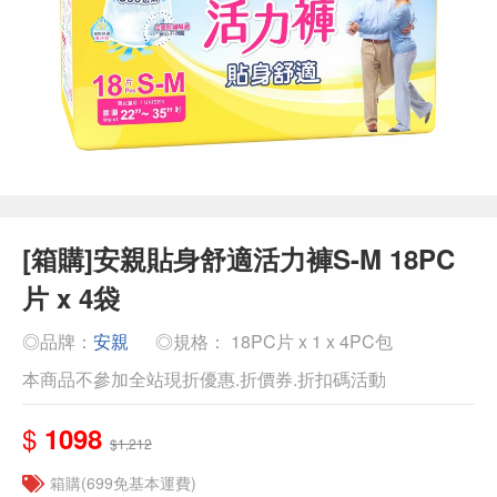
[箱購]安親貼身舒適活力褲S-M 18PC
片 x 4袋
◎品牌：
安親
◎規格： 18PC片 x 1 x 4PC包
本商品不參加全站現折優惠.折價券.折扣碼活動
$
1098
$1,212
箱購(699免基本運費)