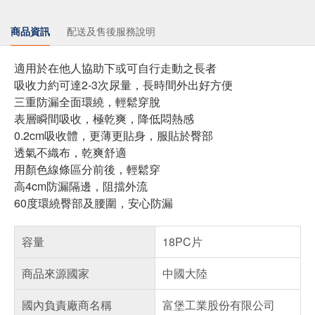
商品資訊
配送及售後服務說明
適用於在他人協助下或可自行走動之長者
吸收力約可達2-3次尿量，長時間外出好方便
三重防漏全面環繞，輕鬆穿脫
表層瞬間吸收，極乾爽，降低悶熱感
0.2cm吸收體，更薄更貼身，服貼於臀部
透氣不織布，乾爽舒適
用顏色線條區分前後，輕鬆穿
高4cm防漏隔邊，阻擋外流
60度環繞臀部及腰圍，安心防漏
容量
18PC片
商品來源國家
中國大陸
國內負責廠商名稱
富堡工業股份有限公司