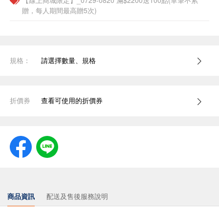
【線上商城限定】_0729-0820 滿$2200送100點(單筆不累
贈，每人期間最高贈5次)
規格：
請選擇數量、規格
折價券
查看可使用的折價券
商品資訊
配送及售後服務說明