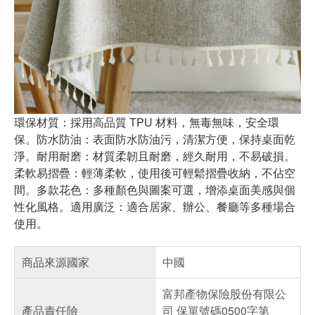
環保材質：採用高品質 TPU 材料，無毒無味，安全環
保。防水防油：表面防水防油污，清潔方便，保持桌面乾
淨。耐用耐磨：材質柔韌且耐磨，經久耐用，不易破損。
柔軟易摺疊：輕薄柔軟，使用後可輕鬆摺疊收納，不佔空
間。多款花色：多種顏色與圖案可選，增添桌面美感與個
性化風格。適用廣泛：適合居家、辦公、餐廳等多種場合
使用。
商品來源國家
中國
富邦產物保險股份有限公
產品責任險
司 保單號碼0500字第