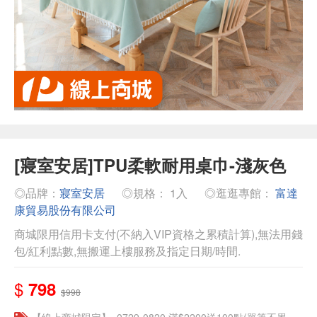
[寢室安居]TPU柔軟耐用桌巾-淺灰色
◎品牌：
寢室安居
◎規格： 1入
◎逛逛專館：
富達
康貿易股份有限公司
商城限用信用卡支付(不納入VIP資格之累積計算),無法用錢
包/紅利點數,無搬運上樓服務及指定日期/時間.
$
798
$998