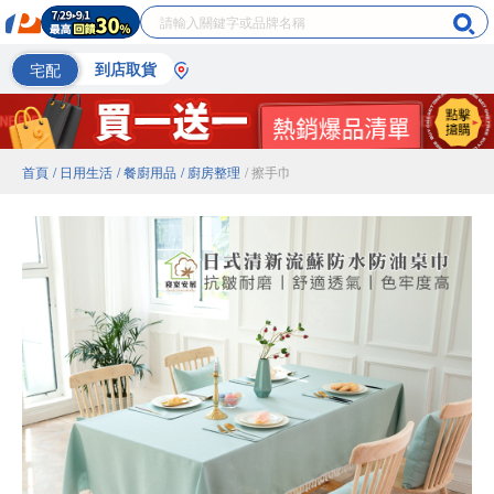
宅配
到店取貨
首頁
/ 日用生活
/ 餐廚用品
/ 廚房整理
/ 擦手巾