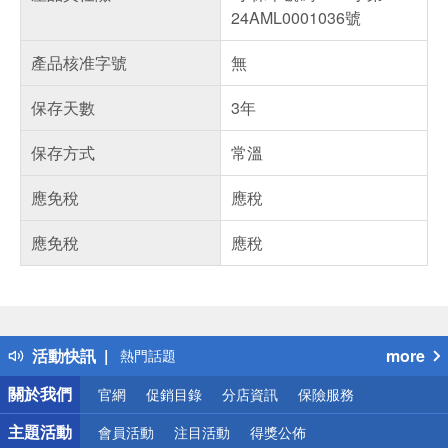
24AML0001036號
產品核准字號
無
保存天數
3年
保存方式
常溫
應免稅
應稅
應免稅
應稅
偏遠地區配送
詐騙網頁！請小心！
得獎公告
活動快訊
more
熱門話題
銀行優惠
關於我們
官網
促銷目錄
分店資訊
保險服務
偏遠地區配送
詐騙網頁！請小心！
主題活動
會員活動
注目活動
得獎公佈