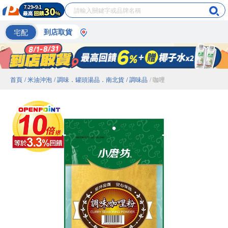
宅配
到店取貨
首頁
/ 米油沖泡
/ 調味．罐頭湯品．南北貨
/ 調味品
/ 咖哩