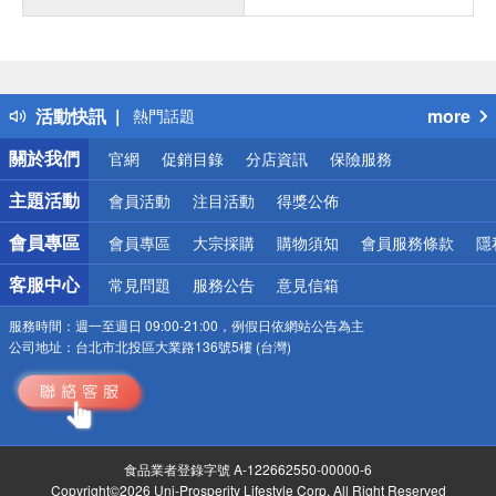
偏遠地區配送
詐騙網頁！請小心！
得獎公告
熱門話題
活動快訊
more
銀行優惠
偏遠地區配送
關於我們
官網
促銷目錄
分店資訊
保險服務
詐騙網頁！請小心！
主題活動
會員活動
注目活動
得獎公佈
會員專區
會員專區
大宗採購
購物須知
會員服務條款
隱
客服中心
常見問題
服務公告
意見信箱
服務時間：
週一至週日 09:00-21:00，例假日依網站公告為主
公司地址：
台北市北投區大業路136號5樓 (台灣)
食品業者登錄字號 A-122662550-00000-6
Copyright©2026 Uni-Prosperity Lifestyle Corp. All Right Reserved