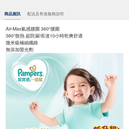
商品資訊
配送及售後服務說明
Air-Max氣感腰圍 360°腰圍
360°散熱 超防漏!長達10小時乾爽舒適
微米級極細纖維
無添加螢光劑