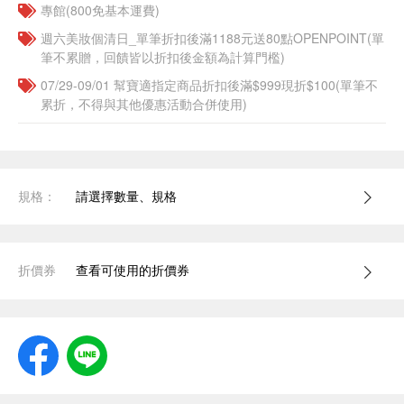
專館(800免基本運費)
週六美妝個清日_單筆折扣後滿1188元送80點OPENPOINT(單
筆不累贈，回饋皆以折扣後金額為計算門檻)
07/29-09/01 幫寶適指定商品折扣後滿$999現折$100(單筆不
累折，不得與其他優惠活動合併使用)
規格：
請選擇數量、規格
折價券
查看可使用的折價券