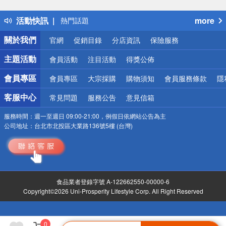
得獎公告
活動快訊
more
熱門話題
銀行優惠
關於我們
官網
促銷目錄
分店資訊
保險服務
偏遠地區配送
詐騙網頁！請小心！
主題活動
會員活動
注目活動
得獎公佈
會員專區
會員專區
大宗採購
購物須知
會員服務條款
隱
客服中心
常見問題
服務公告
意見信箱
服務時間：
週一至週日 09:00-21:00，例假日依網站公告為主
公司地址：
台北市北投區大業路136號5樓 (台灣)
食品業者登錄字號 A-122662550-00000-6
Copyright©2026 Uni-Prosperity Lifestyle Corp. All Right Reserved
0