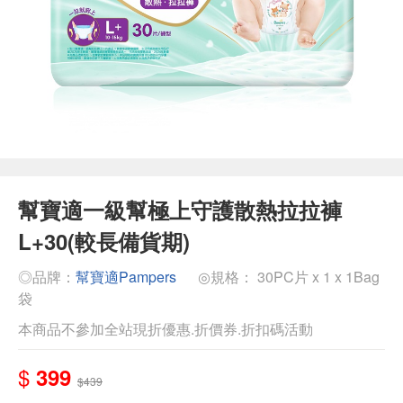
幫寶適一級幫極上守護散熱拉拉褲
L+30(較長備貨期)
◎品牌：
幫寶適Pampers
◎規格： 30PC片 x 1 x 1Bag
袋
本商品不參加全站現折優惠.折價券.折扣碼活動
$
399
$439