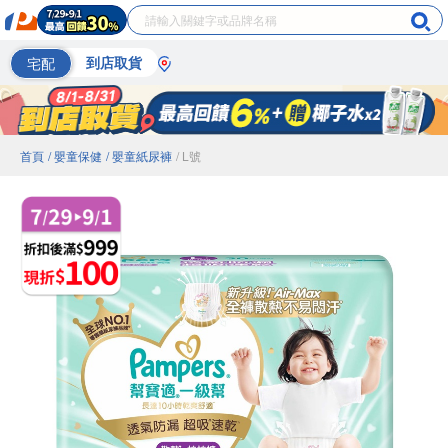
宅配
到店取貨
首頁
/ 嬰童保健
/ 嬰童紙尿褲
/ L號