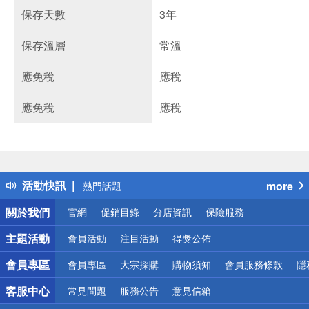
保存天數
3年
保存溫層
常溫
應免稅
應稅
應免稅
應稅
偏遠地區配送
詐騙網頁！請小心！
得獎公告
活動快訊
more
熱門話題
銀行優惠
關於我們
官網
促銷目錄
分店資訊
保險服務
偏遠地區配送
詐騙網頁！請小心！
主題活動
會員活動
注目活動
得獎公佈
會員專區
會員專區
大宗採購
購物須知
會員服務條款
隱
客服中心
常見問題
服務公告
意見信箱