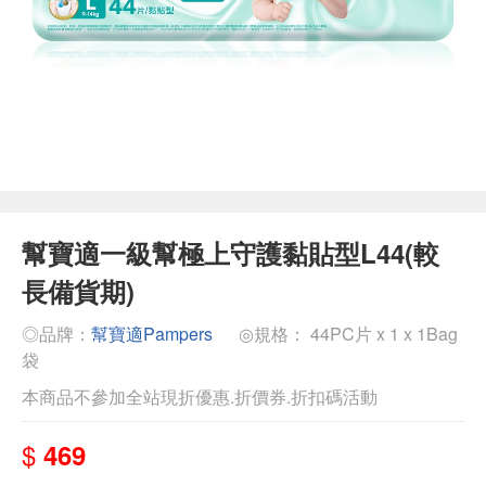
幫寶適一級幫極上守護黏貼型L44(較
長備貨期)
◎品牌：
幫寶適Pampers
◎規格： 44PC片 x 1 x 1Bag
袋
本商品不參加全站現折優惠.折價券.折扣碼活動
$
469