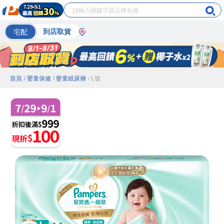
宅配
到店取貨
首頁
/ 嬰童保健
/ 嬰童紙尿褲
/ L號