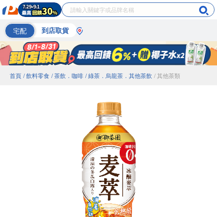
宅配
到店取貨
首頁
/ 飲料零食
/ 茶飲．咖啡
/ 綠茶．烏龍茶．其他茶飲
/ 其他茶類