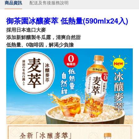
商品資訊
配送及售後服務說明
御茶園冰釀麥萃 低熱量(590mlx24入)
採用日本進口大麥
添加新鮮釀製冬瓜露，清爽自然甜
低熱量、0咖啡因，解渴少負擔