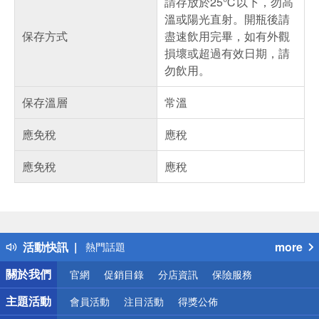
請存放於25℃以下，勿高
溫或陽光直射。開瓶後請
保存方式
盡速飲用完畢，如有外觀
損壞或超過有效日期，請
勿飲用。
保存溫層
常溫
應免稅
應稅
應免稅
應稅
偏遠地區配送
詐騙網頁！請小心！
得獎公告
活動快訊
more
熱門話題
銀行優惠
關於我們
官網
促銷目錄
分店資訊
保險服務
偏遠地區配送
詐騙網頁！請小心！
主題活動
會員活動
注目活動
得獎公佈