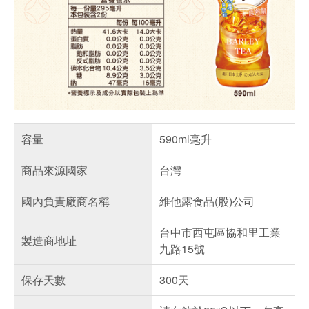
容量
590ml毫升
商品來源國家
台灣
國內負責廠商名稱
維他露食品(股)公司
台中市西屯區協和里工業
製造商地址
九路15號
保存天數
300天