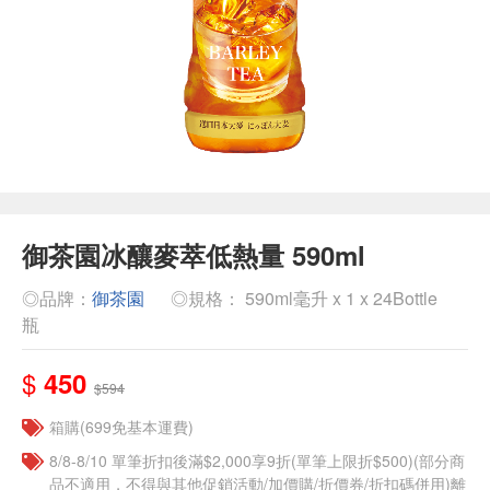
御茶園冰釀麥萃低熱量 590ml
◎品牌：
御茶園
◎規格： 590ml毫升 x 1 x 24Bottle
瓶
$
450
$594
箱購(699免基本運費)
8/8-8/10 單筆折扣後滿$2,000享9折(單筆上限折$500)(部分商
品不適用，不得與其他促銷活動/加價購/折價券/折扣碼併用)離