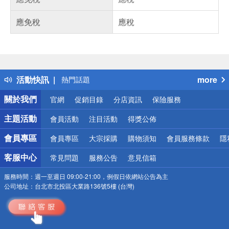
應免稅
應稅
偏遠地區配送
詐騙網頁！請小心！
得獎公告
活動快訊
more
熱門話題
銀行優惠
關於我們
官網
促銷目錄
分店資訊
保險服務
偏遠地區配送
詐騙網頁！請小心！
主題活動
會員活動
注目活動
得獎公佈
會員專區
會員專區
大宗採購
購物須知
會員服務條款
隱
客服中心
常見問題
服務公告
意見信箱
服務時間：
週一至週日 09:00-21:00，例假日依網站公告為主
公司地址：
台北市北投區大業路136號5樓 (台灣)