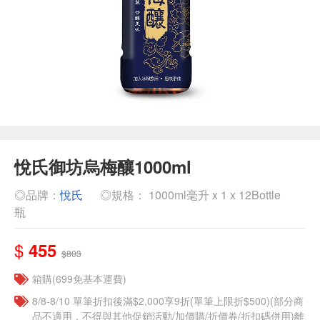
悅氏御坊烏梅釀1000ml
◎品牌：
悅氏
◎規格： 1000ml毫升 x 1 x 12Bottle
瓶
$
455
$803
箱購(699免基本運費)
8/8-8/10 單筆折扣後滿$2,000享9折(單筆上限折$500)(部分商
品不適用，不得與其他促銷活動/加價購/折價券/折扣碼併用)離