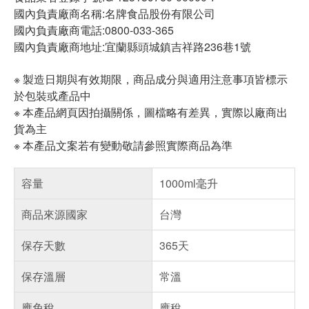
國內負責廠商名稱:名牌食品股份有限公司
國內負責廠商電話:0800-033-365
國內負責廠商地址:宜蘭縣頭城鎮吉祥路236巷1號
※ 製造日期與有效期限，商品成分與適用注意事項皆標示
於包裝或產品中
※ 本產品網頁因拍攝關係，圖檔略有差異，實際以廠商出
貨為主
※ 本產品文案若有變動敬請參照實際商品為準
容量
1000ml毫升
商品來源國家
台灣
保存天數
365天
保存溫層
常溫
應免稅
應稅