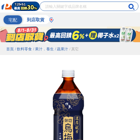
宅配
到店取貨
首頁
/ 飲料零食
/ 果汁．養生
/ 蔬果汁
/ 其它