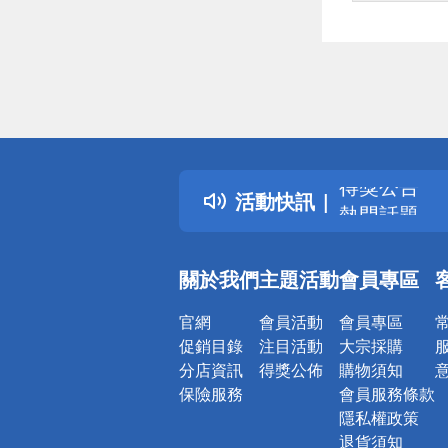
偏遠地區配
詐騙網頁！
得獎公告
活動快訊
熱門話題
銀行優惠
偏遠地區配
關於我們
主題活動
會員專區
詐騙網頁！
官網
會員活動
會員專區
促銷目錄
注目活動
大宗採購
分店資訊
得獎公佈
購物須知
保險服務
會員服務條款
隱私權政策
退貨須知