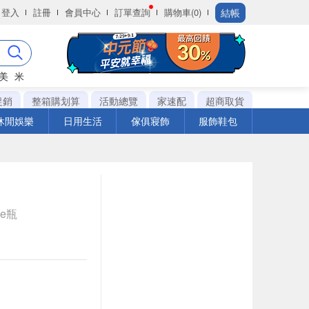
結帳
登入
註冊
會員中心
訂單查詢
購物車(0)
美
米
促銷
整箱購划算
活動總覽
家速配
超商取貨
休閒娛樂
日用生活
傢俱寢飾
服飾鞋包
le瓶