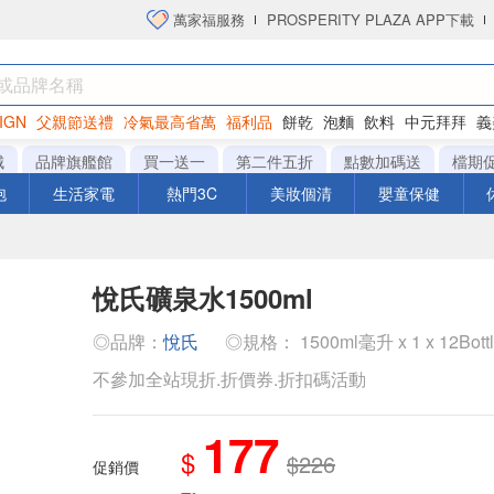
萬家福服務
PROSPERITY PLAZA APP下載
IGN
父親節送禮
冷氣最高省萬
福利品
餅乾
泡麵
飲料
中元拜拜
義
洋芋片
城
品牌旗艦館
買一送一
第二件五折
點數加碼送
檔期
泡
生活家電
熱門3C
美妝個清
嬰童保健
悅氏礦泉水1500ml
◎品牌：
悅氏
◎規格： 1500ml毫升 x 1 x 12Bott
不參加全站現折.折價券.折扣碼活動
177
$
$226
促銷價