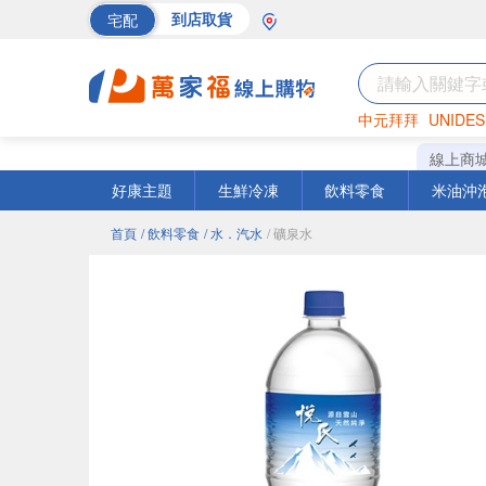
宅配
到店取貨
中元拜拜
UNIDES
巧克力
罐頭
海苔
線上商
好康主題
生鮮冷凍
飲料零食
米油沖
首頁
/ 飲料零食
/ 水．汽水
/ 礦泉水