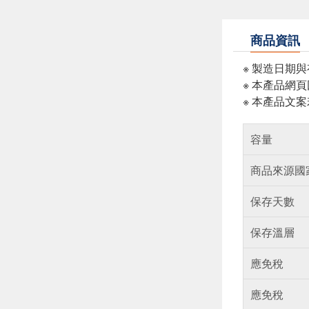
商品資訊
※ 製造日期
※ 本產品網
※ 本產品文
容量
商品來源國
保存天數
保存溫層
應免稅
應免稅