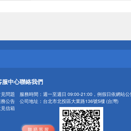
送
請小心！
送
客服中心
聯絡我們
請小心！
常見問題
服務時間：
週一至週日 09:00-21:00，例假日依網站
服務公告
公司地址：
台北市北投區大業路136號5樓 (台灣)
意見信箱