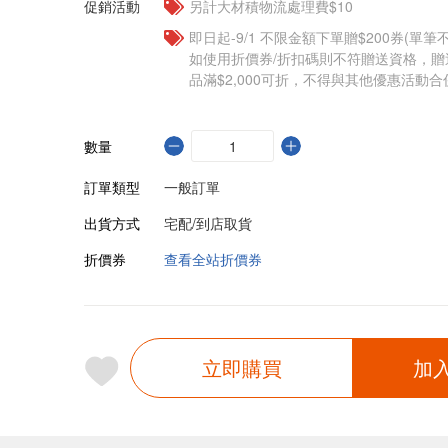
促銷活動
另計大材積物流處理費$10
即日起-9/1 不限金額下單贈$200券(單
如使用折價券/折扣碼則不符贈送資格，
品滿$2,000可折，不得與其他優惠活動合
數量
訂單類型
一般訂單
出貨方式
宅配/到店取貨
折價券
查看全站折價券
立即購買
加