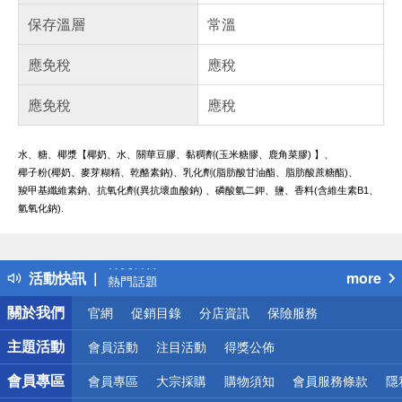
保存溫層
常溫
應免稅
應稅
應免稅
應稅
水、糖、椰漿【椰奶、水、關華豆膠、黏稠劑(玉米糖膠、鹿角菜膠) 】、
椰子粉(椰奶、麥芽糊精、乾酪素鈉)、乳化劑(脂肪酸甘油酯、脂肪酸蔗糖酯)、
羧甲基纖維素鈉、抗氧化劑(異抗壞血酸鈉) 、磷酸氫二鉀、鹽、香料(含維生素B1、
氫氧化鈉).
偏遠地區配送
詐騙網頁！請小心！
得獎公告
活動快訊
more
熱門話題
銀行優惠
關於我們
官網
促銷目錄
分店資訊
保險服務
偏遠地區配送
詐騙網頁！請小心！
主題活動
會員活動
注目活動
得獎公佈
會員專區
會員專區
大宗採購
購物須知
會員服務條款
隱