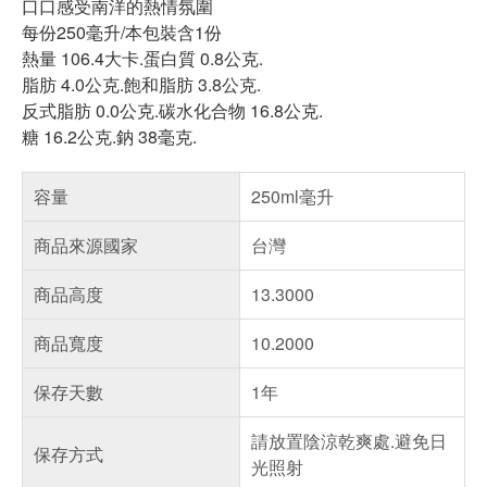
口口感受南洋的熱情氛圍
每份250毫升/本包裝含1份
熱量 106.4大卡.蛋白質 0.8公克.
脂肪 4.0公克.飽和脂肪 3.8公克.
反式脂肪 0.0公克.碳水化合物 16.8公克.
糖 16.2公克.鈉 38毫克.
容量
250ml毫升
商品來源國家
台灣
商品高度
13.3000
商品寬度
10.2000
保存天數
1年
請放置陰涼乾爽處.避免日
保存方式
光照射