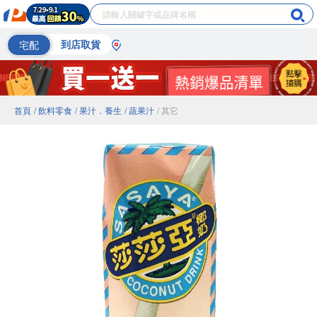
宅配
到店取貨
首頁
/ 飲料零食
/ 果汁．養生
/ 蔬果汁
/ 其它