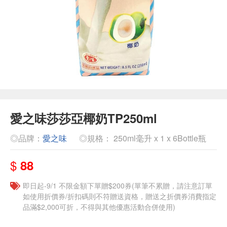
愛之味莎莎亞椰奶TP250ml
◎品牌：
愛之味
◎規格： 250ml毫升 x 1 x 6Bottle瓶
$
88
即日起-9/1 不限金額下單贈$200券(單筆不累贈，請注意訂單
如使用折價券/折扣碼則不符贈送資格，贈送之折價券消費指定
品滿$2,000可折，不得與其他優惠活動合併使用)