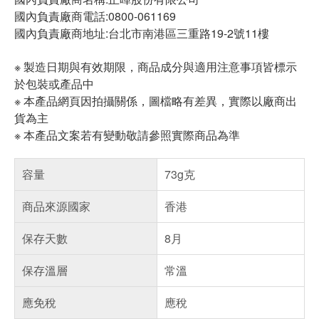
國內負責廠商電話:0800-061169
國內負責廠商地址:台北市南港區三重路19-2號11樓
※ 製造日期與有效期限，商品成分與適用注意事項皆標示
於包裝或產品中
※ 本產品網頁因拍攝關係，圖檔略有差異，實際以廠商出
貨為主
※ 本產品文案若有變動敬請參照實際商品為準
容量
73g克
商品來源國家
香港
保存天數
8月
保存溫層
常溫
應免稅
應稅