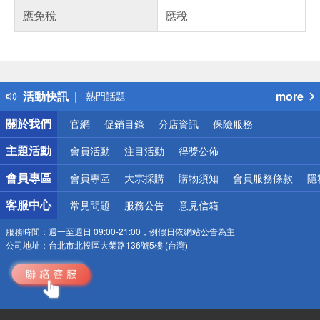
應免稅
應稅
偏遠地區配送
詐騙網頁！請小心！
得獎公告
活動快訊
more
熱門話題
銀行優惠
關於我們
官網
促銷目錄
分店資訊
保險服務
偏遠地區配送
詐騙網頁！請小心！
主題活動
會員活動
注目活動
得獎公佈
會員專區
會員專區
大宗採購
購物須知
會員服務條款
隱
客服中心
常見問題
服務公告
意見信箱
服務時間：
週一至週日 09:00-21:00，例假日依網站公告為主
公司地址：
台北市北投區大業路136號5樓 (台灣)