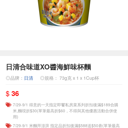
日清合味道XO醬海鮮味杯麵
◎品牌：
日清
◎規格： 73g克 x 1 x 1Cup杯
$
36
7/29-9/1 得意的一天指定即饗私房菜系列折扣後滿$189合購
米,麵現折$30(單筆最高折$60，不得與其他優惠活動合併使
用)
7/29-9/1 米麵拜澎湃 指定品折扣後滿$588送$50劵(單筆最高