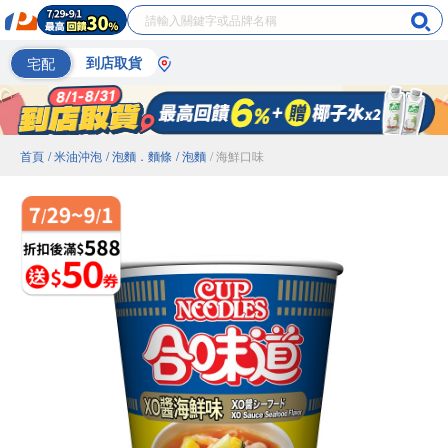
宅配
到店取貨
首頁
/ 米油沖泡
/ 泡麵．麵條
/ 泡麵
/ 海鮮口味