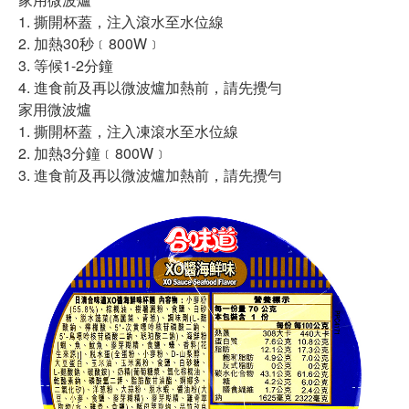
1. 撕開杯蓋，注入滾水至水位線
2. 加熱30秒﹝800W﹞
3. 等候1-2分鐘
4. 進食前及再以微波爐加熱前，請先攪勻
家用微波爐
1. 撕開杯蓋，注入凍滾水至水位線
2. 加熱3分鐘﹝800W﹞
3. 進食前及再以微波爐加熱前，請先攪勻