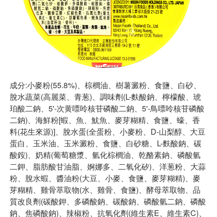
成分:小麥粉(55.8%)、棕櫚油、樹薯澱粉、食鹽、白砂、
脫水蔬菜(高麗菜、青葱)、調味劑(L-麩酸鈉、檸檬酸、琥
珀酸二鈉、5'-次黄嘌呤核苷磷酸二鈉、5'-鳥嘌呤核苷磷酸
二鈉)、海鮮粉[蝦、魚、魷魚、麥芽糊精、食鹽、蠔、香
料(花生來源)]、脫水蛋(全蛋粉、小麥粉、D-山梨醇、大豆
蛋白、玉米油、玉米澱粉、食鹽、白砂糖、L-麩酸鈉、碳
酸銨)、奶精(葡萄糖漿、氫化棕櫚油、乾酪素鈉、磷酸氫
二鉀、脂肪酸甘油脂、婀娜多、二氧化矽)、洋葱粉、大蒜
粉、脫水蝦、醬油粉(大豆、小麥、食鹽、麥芽糊精)、麥
芽糊精、雞骨萃取物(水、雞骨、食鹽)、酵母萃取物、品
質改良劑(碳酸鉀、多磷酸鈉、碳酸鈉、磷酸氫二鈉、磷酸
鈉、焦磷酸鈉)、辣椒粉、抗氧化劑(維生素E、維生素C)、