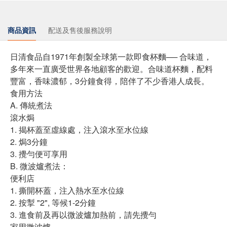
商品資訊
配送及售後服務說明
日清食品自1971年創製全球第一款即食杯麵── 合味道，
多年來一直廣受世界各地顧客的歡迎。合味道杯麵，配料
豐富，香味濃郁，3分鐘食得，陪伴了不少香港人成長。
食用方法
A. 傳統煮法
滾水焗
1. 揭杯蓋至虛線處，注入滾水至水位線
2. 焗3分鐘
3. 攪勻便可享用
B. 微波爐煮法：
便利店
1. 撕開杯蓋，注入熱水至水位線
2. 按掣 "2", 等候1-2分鐘
3. 進食前及再以微波爐加熱前，請先攪勻
家用微波爐