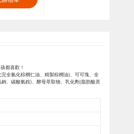
小孩都喜歡！
化完全氫化棕櫚仁油、精製棕櫚油)、可可塊、全
鈉、碳酸氫銨)、酵母萃取物、乳化劑(脂肪酸蔗