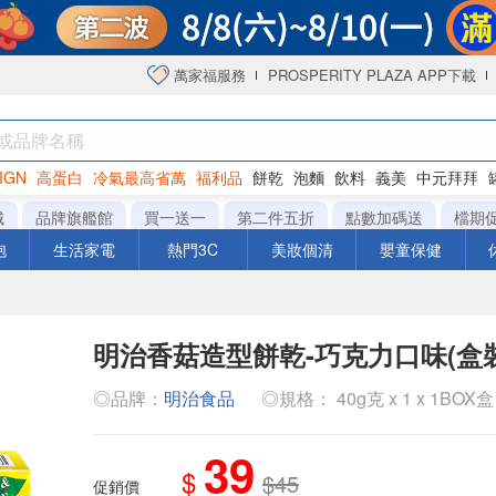
萬家福服務
PROSPERITY PLAZA APP下載
IGN
高蛋白
冷氣最高省萬
福利品
餅乾
泡麵
飲料
義美
中元拜拜
咖啡
城
品牌旗艦館
買一送一
第二件五折
點數加碼送
檔期
泡
生活家電
熱門3C
美妝個清
嬰童保健
明治香菇造型餅乾-巧克力口味(盒裝
◎品牌：
明治食品
◎規格： 40g克 x 1 x 1BOX盒
39
$
$45
促銷價