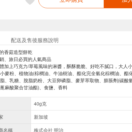
配送及售後服務說明
的香菇造型餅乾​​
銷、旅日必買的人氣商品​​
乾體加上巧克力/草莓風味的淋醬，酥酥脆脆、好吃不膩口，大人
小麥粉、植物油(棕櫚油、牛油樹油、酯化完全氫化棕櫚油、酯
脂、乳糖、脫脂奶粉、大豆卵磷脂、麥芽萃取物、膨脹劑(碳酸氫
蓖麻酸聚合甘油酯)、食鹽、香料
40g克
家
新加坡
商名稱
株式会社 明治