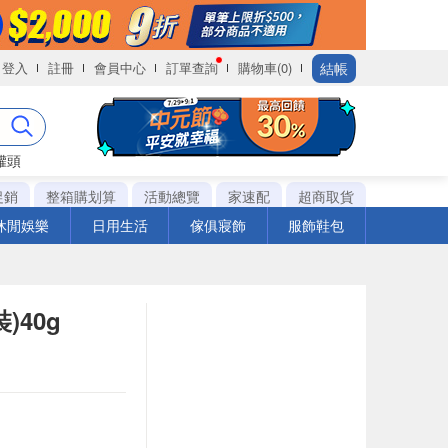
結帳
登入
註冊
會員中心
訂單查詢
購物車(0)
罐頭
促銷
整箱購划算
活動總覽
家速配
超商取貨
休閒娛樂
日用生活
傢俱寢飾
服飾鞋包
)40g