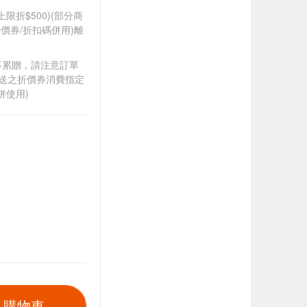
筆上限折$500)(部分商
價券/折扣碼併用)離
筆不累贈，請注意訂單
贈送之折價券消費指定
併使用)
入購物車