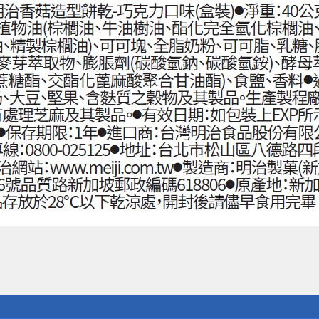
送
請小心！