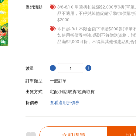
促銷活動
8/8-8/10 單筆折扣後滿$2,000享9折(單
品不適用，不得與其他促銷活動/加價購/折
$2000
即日起-9/1 不限金額下單贈$200券(單
如使用折價券/折扣碼則不符贈送資格，
品滿$2,000可折，不得與其他優惠活動合
數量
訂單類型
一般訂單
出貨方式
宅配/到店取貨/超商取貨
折價券
查看適用折價券
立即購買
加