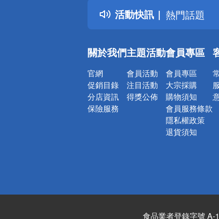
得獎公告
活動快訊
熱門話題
銀行優惠
偏遠地區配
關於我們
主題活動
會員專區
詐騙網頁！
官網
會員活動
會員專區
促銷目錄
注目活動
大宗採購
分店資訊
得獎公佈
購物須知
保險服務
會員服務條款
隱私權政策
退貨須知
食品業者登錄字號 A-122