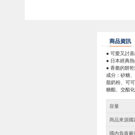
商品資訊
● 可愛又討喜
● 日本經典熱
● 香脆的餅
成分：砂糖、
脂奶粉、可可
糖酯、交酯化
容量
商品來源國
國內負責廠