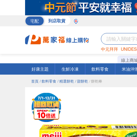
宅配
到店取貨
中元拜拜
UNIDES
米
巧克力
衛生紙
線上商
好康主題
生鮮冷凍
飲料零食
米油沖
首頁
/ 飲料零食
/ 精選餅乾
/ 甜餅乾
/ 餅乾棒