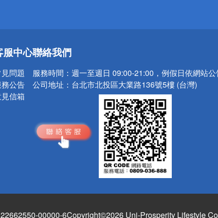
送
客服中心
聯絡我們
請小心！
常見問題
服務時間：
週一至週日 09:00-21:00，例假日依網站
服務公告
公司地址：
台北市北投區大業路136號5樓 (台灣)
意見信箱
662550-00000-6
Copyright©2026 Uni-Prosperity Lifestyle Co