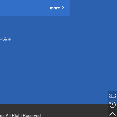
more
公告為主
rp. All Right Reserved