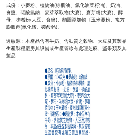
成份：小麥粉、植物油(棕櫚油、氫化油菜籽油)、奶油、
食鹽、碳酸氫鈉、麥芽萃取物(大麥)、麥芽粉(大麥)、酵
母、味噌粉(大豆、食鹽)、麵團添加物〔玉米澱粉、複方
膨脹劑(氯化銨、碳酸鈣)〕
過敏源：本產品含有牛奶、含麩質之穀物、大豆及其製品
生產製程廠房其設備或生產管線有處理芝麻、堅果類及其
製品