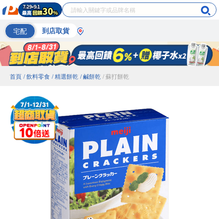
宅配
到店取貨
首頁
/ 飲料零食
/ 精選餅乾
/ 鹹餅乾
/ 蘇打餅乾