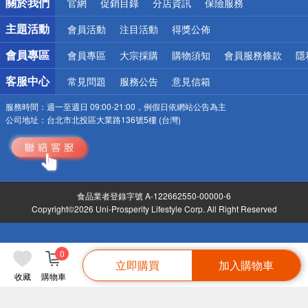
關於我們
官網
促銷目錄
分店資訊
保險服務
偏遠地區配送
詐騙網頁！請小心！
主題活動
會員活動
注目活動
得獎公佈
會員專區
會員專區
大宗採購
購物須知
會員服務條款
隱
客服中心
常見問題
服務公告
意見信箱
服務時間：
週一至週日 09:00-21:00，例假日依網站公告為主
公司地址：
台北市北投區大業路136號5樓 (台灣)
食品業者登錄字號 A-122662550-00000-6
Copyright©2026 Uni-Prosperity Lifestyle Corp. All Right Reserved
0
立即購買
加入購物車
收藏
購物車