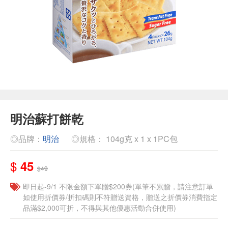
明治蘇打餅乾
◎品牌：
明治
◎規格： 104g克 x 1 x 1PC包
$
45
$49
即日起-9/1 不限金額下單贈$200券(單筆不累贈，請注意訂單
如使用折價券/折扣碼則不符贈送資格，贈送之折價券消費指定
品滿$2,000可折，不得與其他優惠活動合併使用)