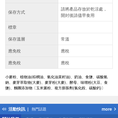
請將產品存放於乾涼處，
保存方式
開封後請儘早食用
標章
保存溫層
常溫
應免稅
應稅
應免稅
應稅
小麥粉、植物油(棕櫚油、氫化油菜籽油)、奶油、食鹽、碳酸氫
鈉、麥芽萃取物(大麥)、麥芽粉(大麥)、酵母、味噌粉(大豆、食
鹽)、麵團添加物〔玉米澱粉、複方膨脹劑(氯化銨、碳酸鈣)〕
偏遠地區配送
詐騙網頁！請小心！
得獎公告
活動快訊
more
熱門話題
銀行優惠