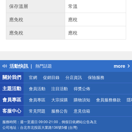
保存溫層
常溫
應免稅
應稅
應免稅
應稅
偏遠地區配送
詐騙網頁！請小心！
得獎公告
活動快訊
more
熱門話題
銀行優惠
關於我們
官網
促銷目錄
分店資訊
保險服務
偏遠地區配送
詐騙網頁！請小心！
主題活動
會員活動
注目活動
得獎公佈
會員專區
會員專區
大宗採購
購物須知
會員服務條款
隱
客服中心
常見問題
服務公告
意見信箱
服務時間：
週一至週日 09:00-21:00，例假日依網站公告為主
公司地址：
台北市北投區大業路136號5樓 (台灣)