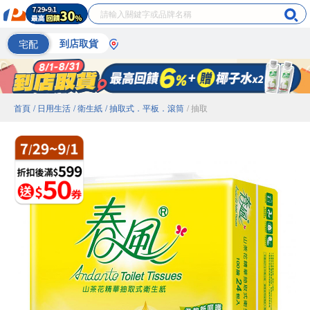
宅配
到店取貨
首頁
/ 日用生活
/ 衛生紙
/ 抽取式．平板．滾筒
/ 抽取