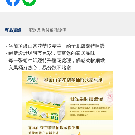
商品資訊
配送及售後服務說明
‧ 添加頂級山茶花萃取精華，給予肌膚獨特呵護
‧ 嶄新設計與明亮色彩，豐富您的家居品味
‧ 每一張衛生紙經特殊壓花處理，觸感柔軟細緻
‧ 入馬桶好放心，易分散不堵塞