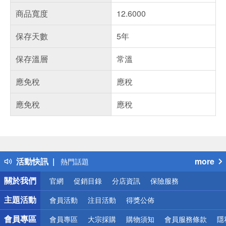
商品寬度
12.6000
保存天數
5年
保存溫層
常溫
應免稅
應稅
應免稅
應稅
偏遠地區配送
詐騙網頁！請小心！
得獎公告
活動快訊
more
熱門話題
銀行優惠
關於我們
官網
促銷目錄
分店資訊
保險服務
偏遠地區配送
詐騙網頁！請小心！
主題活動
會員活動
注目活動
得獎公佈
會員專區
會員專區
大宗採購
購物須知
會員服務條款
隱