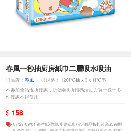
春風一秒抽廚房紙巾二層吸水吸油
◎品牌：
春風
◎規格： 120PC抽 x 3 x 1PC串
不參加全站現折優惠，折價券&折扣碼活動與買一送一多
件優惠不得併用
$
158
07/29-09/01 衛生紙/面紙/廚房紙巾指定商品折扣後滿$599贈
$50劵(單筆不累贈，贈送之折價券將於訂單商品送達3日後匯