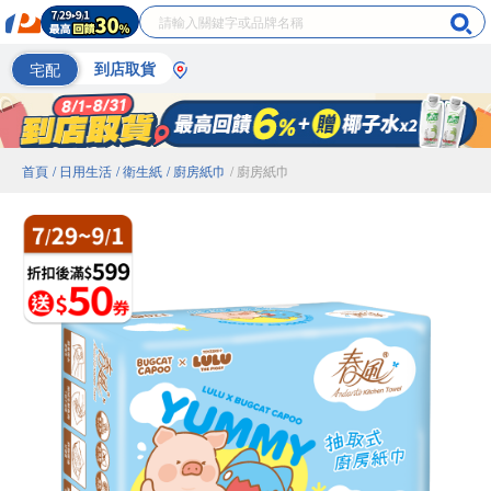
宅配
到店取貨
首頁
/ 日用生活
/ 衛生紙
/ 廚房紙巾
/ 廚房紙巾