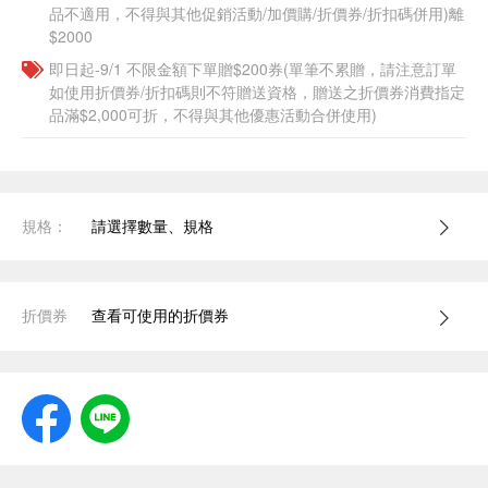
品不適用，不得與其他促銷活動/加價購/折價券/折扣碼併用)離
$2000
即日起-9/1 不限金額下單贈$200券(單筆不累贈，請注意訂單
如使用折價券/折扣碼則不符贈送資格，贈送之折價券消費指定
品滿$2,000可折，不得與其他優惠活動合併使用)
規格：
請選擇數量、規格
折價券
查看可使用的折價券