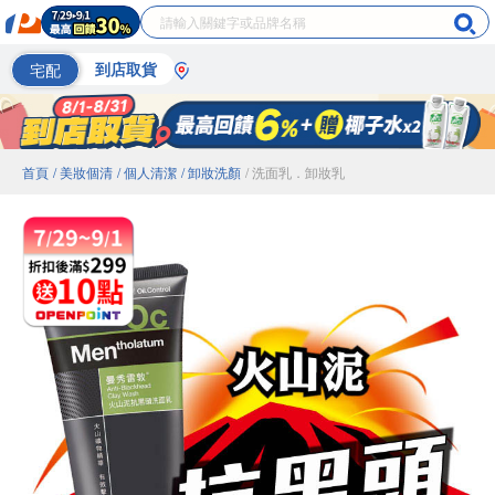
宅配
到店取貨
首頁
/ 美妝個清
/ 個人清潔
/ 卸妝洗顏
/ 洗面乳．卸妝乳