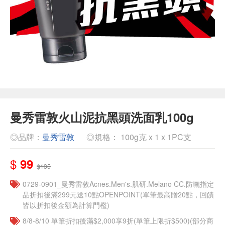
曼秀雷敦火山泥抗黑頭洗面乳100g
◎品牌：
曼秀雷敦
◎規格： 100g克 x 1 x 1PC支
$
99
$135
0729-0901_曼秀雷敦Acnes.Men's.肌研.Melano CC.防曬指定
品折扣後滿299元送10點OPENPOINT(單筆最高贈20點，回饋
皆以折扣後金額為計算門檻)
8/8-8/10 單筆折扣後滿$2,000享9折(單筆上限折$500)(部分商