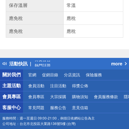
保存溫層
常溫
應免稅
應稅
應免稅
應稅
偏遠地區配送
詐騙網頁！請小心！
得獎公告
活動快訊
more
熱門話題
銀行優惠
關於我們
官網
促銷目錄
分店資訊
保險服務
偏遠地區配送
詐騙網頁！請小心！
主題活動
會員活動
注目活動
得獎公佈
會員專區
會員專區
大宗採購
購物須知
會員服務條款
隱
客服中心
常見問題
服務公告
意見信箱
服務時間：
週一至週日 09:00-21:00，例假日依網站公告為主
公司地址：
台北市北投區大業路136號5樓 (台灣)