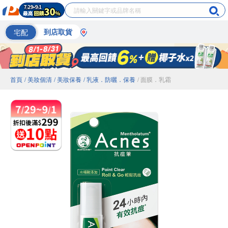
宅配
到店取貨
首頁
/ 美妝個清
/ 美妝保養
/ 乳液．防曬．保養
/ 面膜．乳霜