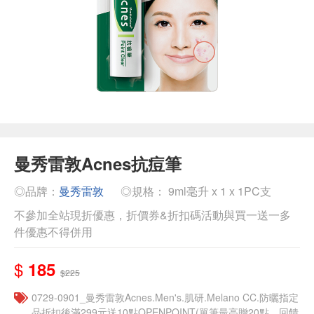
曼秀雷敦Acnes抗痘筆
◎品牌：
曼秀雷敦
◎規格： 9ml毫升 x 1 x 1PC支
不參加全站現折優惠，折價券&折扣碼活動與買一送一多
件優惠不得併用
$
185
$225
0729-0901_曼秀雷敦Acnes.Men's.肌研.Melano CC.防曬指定
品折扣後滿299元送10點OPENPOINT(單筆最高贈20點，回饋