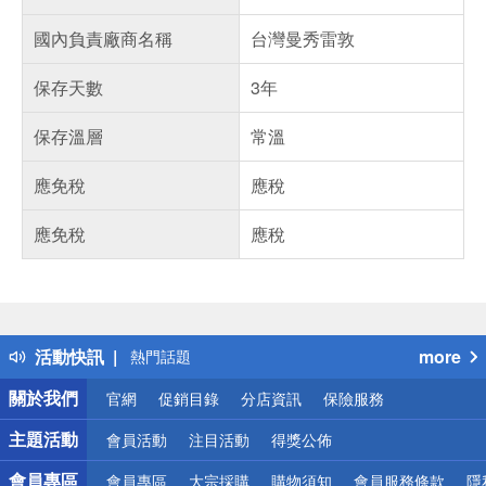
國內負責廠商名稱
台灣曼秀雷敦
保存天數
3年
保存溫層
常溫
應免稅
應稅
應免稅
應稅
偏遠地區配送
詐騙網頁！請小心！
得獎公告
活動快訊
more
熱門話題
銀行優惠
關於我們
官網
促銷目錄
分店資訊
保險服務
偏遠地區配送
詐騙網頁！請小心！
主題活動
會員活動
注目活動
得獎公佈
會員專區
會員專區
大宗採購
購物須知
會員服務條款
隱