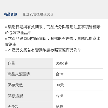
商品資訊
配送及售後服務說明
※ 製造日期與有效期限，商品成分與適用注意事項皆標示
於包裝或產品中
※ 本產品網頁因拍攝關係，圖檔略有差異，實際以廠商出
貨為主
※ 本產品文案若有變動敬請參照實際商品為準
容量
650g克
商品來源國家
台灣
保存天數
90天
保存溫層
冷凍
應免稅
應稅