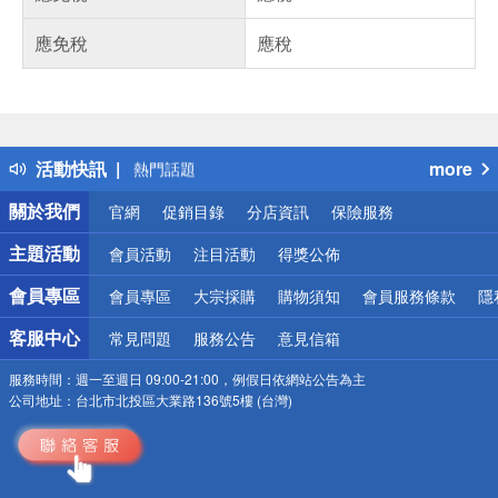
應免稅
應稅
偏遠地區配送
詐騙網頁！請小心！
得獎公告
活動快訊
more
熱門話題
銀行優惠
關於我們
官網
促銷目錄
分店資訊
保險服務
偏遠地區配送
詐騙網頁！請小心！
主題活動
會員活動
注目活動
得獎公佈
會員專區
會員專區
大宗採購
購物須知
會員服務條款
隱
客服中心
常見問題
服務公告
意見信箱
服務時間：
週一至週日 09:00-21:00，例假日依網站公告為主
公司地址：
台北市北投區大業路136號5樓 (台灣)