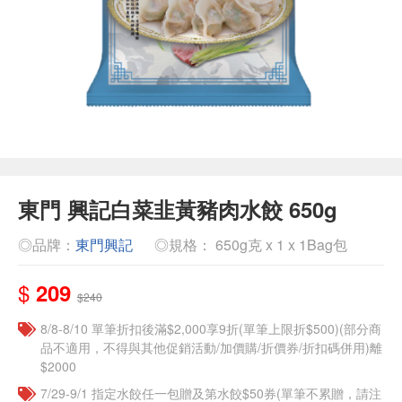
東門 興記白菜韭黃豬肉水餃 650g
◎品牌：
東門興記
◎規格： 650g克 x 1 x 1Bag包
$
209
$240
8/8-8/10 單筆折扣後滿$2,000享9折(單筆上限折$500)(部分商
品不適用，不得與其他促銷活動/加價購/折價券/折扣碼併用)離
$2000
7/29-9/1 指定水餃任一包贈及第水餃$50券(單筆不累贈，請注