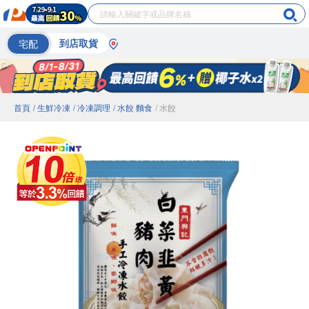
宅配
到店取貨
首頁
/ 生鮮冷凍
/ 冷凍調理
/ 水餃 麵食
/ 水餃