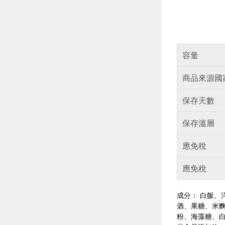
容量
商品來源國
保存天數
保存溫層
應免稅
應免稅
成分： 白飯、
酒、果糖、米麴
粉、海藻糖、