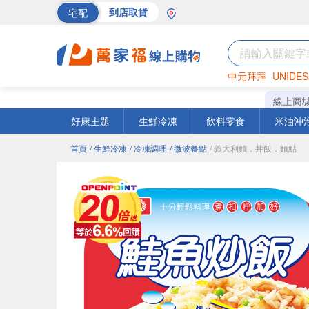
宅配
到店取貨
中元拜拜
UNIDES
巧克力
罐頭
海苔
線上商
好康主題
生鮮冷凍
飲料零食
米油沖
首頁
/ 生鮮冷凍
/ 冷凍調理
/ 微波餐點
/ 義大利麵．丼飯．麵點