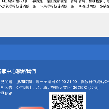
D-山梨醇(甜味劑)、L-麩酸鈉、脂肪酸蔗糖酯、香料(香料、焦糖色素)、
5'-次黃嘌呤核苷磷酸二鈉、5'-鳥嘌呤核苷磷酸二鈉、DL-胺基丙酸、多磷
送
請小心！
送
客服中心
聯絡我們
請小心！
常見問題
服務時間：
週一至週日 09:00-21:00，例假日依網站
服務公告
公司地址：
台北市北投區大業路136號5樓 (台灣)
意見信箱