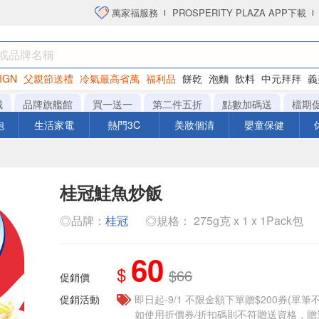
萬家福服務
PROSPERITY PLAZA APP下載
IGN
父親節送禮
冷氣最高省萬
福利品
餅乾
泡麵
飲料
中元拜拜
義
洋芋片
城
品牌旗艦館
買一送一
第二件五折
點數加碼送
檔期
泡
生活家電
熱門3C
美妝個清
嬰童保健
桂冠鮭魚炒飯
◎品牌：
桂冠
◎規格： 275g克 x 1 x 1Pack包
60
$
$66
促銷價
促銷活動
即日起-9/1 不限金額下單贈$200券(單
如使用折價券/折扣碼則不符贈送資格，