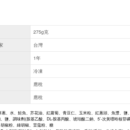
275g克
家
台灣
1年
冷凍
應稅
應稅
洋蔥、水、鮭魚、芥花油、紅蘿蔔、青豆仁、玉米粒、紅蔥頭、魚漿、鹽
、鹽、調味劑(胺基乙酸、DL-胺基丙酸、琥珀酸二鈉、5’-次黃嘌呤核苷磷
白胡椒粉、綠胡椒、荳蔻粉、糖