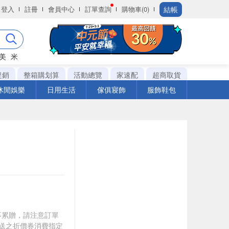
結帳
登入
註冊
會員中心
訂單查詢
購物車(0)
美
米
促銷
整箱購划算
活動總覽
家速配
超商取貨
休閒娛樂
日用生活
傢俱寢飾
服飾鞋包
筆不累贈，請注意訂單
贈送之折價券消費指定