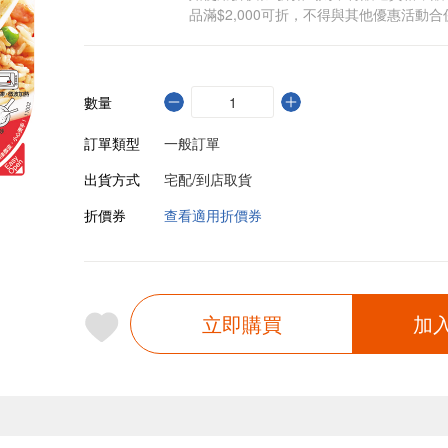
品滿$2,000可折，不得與其他優惠活動合
數量
訂單類型
一般訂單
出貨方式
宅配/到店取貨
折價券
查看適用折價券
立即購買
加