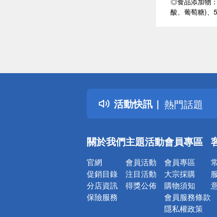
◎食品添加物：
酸、葡萄糖)、
偏遠地區配
詐騙網頁！
得獎公告
活動快訊
熱門話題
銀行優惠
偏遠地區配
關於我們
主題活動
會員專區
詐騙網頁！
官網
會員活動
會員專區
促銷目錄
注目活動
大宗採購
分店資訊
得獎公佈
購物須知
保險服務
會員服務條款
隱私權政策