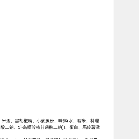
、米酒、黑胡椒粉、小麥澱粉、味醂(水、糯米、料理
酸二鈉、5’-鳥嘌呤核苷磷酸二鈉))、蛋白、馬鈴薯澱