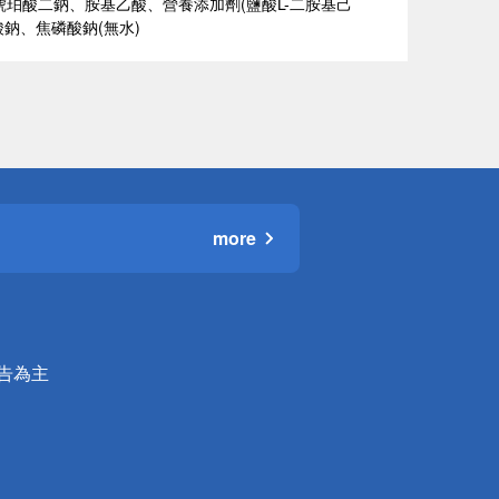
琥珀酸二鈉、胺基乙酸、營養添加劑(鹽酸L-二胺基己
酸鈉、焦磷酸鈉(無水)
more
公告為主