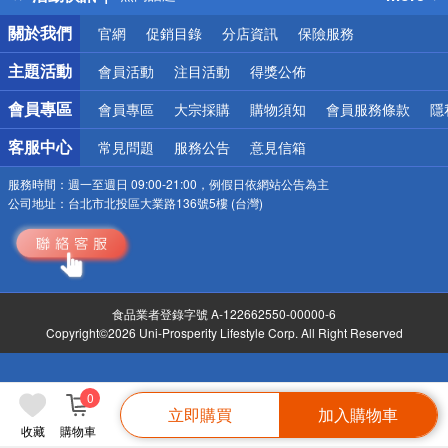
銀行優惠
關於我們
官網
促銷目錄
分店資訊
保險服務
偏遠地區配送
詐騙網頁！請小心！
主題活動
會員活動
注目活動
得獎公佈
會員專區
會員專區
大宗採購
購物須知
會員服務條款
隱
客服中心
常見問題
服務公告
意見信箱
服務時間：
週一至週日 09:00-21:00，例假日依網站公告為主
公司地址：
台北市北投區大業路136號5樓 (台灣)
食品業者登錄字號 A-122662550-00000-6
Copyright©2026 Uni-Prosperity Lifestyle Corp. All Right Reserved
0
立即購買
加入購物車
收藏
購物車