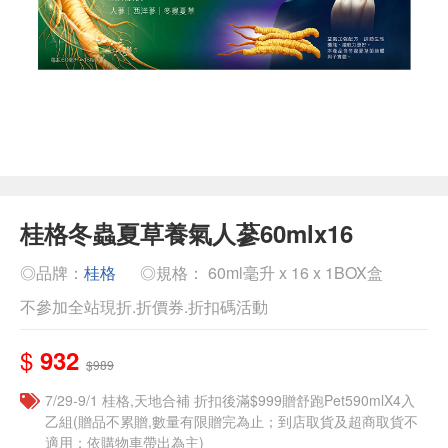
桂格冬蟲夏草養氣人蔘60mlx16
◎品牌：
桂格
◎規格： 60ml毫升 x 16 x 1BOX盒
不參加全站現折.折價券.折扣碼活動
$
932
$989
7/29-9/1 桂格,天地合補 折扣後滿$999贈舒跑Pet590mlX4入
乙組(贈品不累贈,數量有限贈完為止；到店取貨及超商取貨不
適用；依購物車帶出為主)​