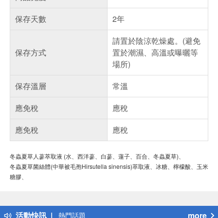
保存天數
2年
請置於陰涼乾燥處。(避免
保存方式
置於潮濕、高溫或曝曬等
場所)
保存溫層
常溫
應免稅
應稅
應免稅
應稅
冬蟲夏草人蔘萃取液
(
水、西洋蔘、白蔘、蓮子、百合、冬蟲夏草
)
、
冬蟲夏草菌絲體
(
中華被毛孢
Hirsutella sinensis)
萃取液、冰糖、
檸檬酸、玉米
糖膠
、
偏遠地區配送
詐騙網頁！請小心！
得獎公告
活動快訊
more
熱門話題