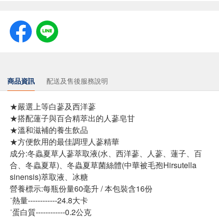
商品資訊
配送及售後服務說明
★嚴選上等白蔘及西洋蔘
★搭配蓮子與百合精萃出的人蔘皂甘
★溫和滋補的養生飲品
★方便飲用的最佳調理人蔘精華
成分:冬蟲夏草人蔘萃取液(水、西洋蔘、人蔘、蓮子、百
合、冬蟲夏草)、冬蟲夏草菌絲體(中華被毛孢Hirsutella
sinensis)萃取液、冰糖
營養標示:每瓶份量60毫升 / 本包裝含16份
˙熱量------------24.8大卡
˙蛋白質------------0.2公克