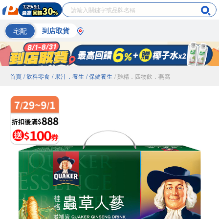
宅配
到店取貨
首頁
/ 飲料零食
/ 果汁．養生
/ 保健養生
/ 雞精．四物飲．燕窩