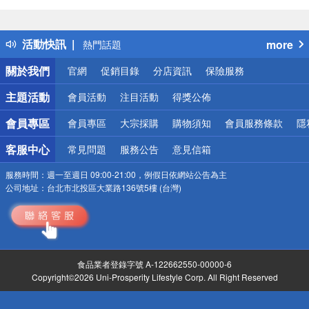
偏遠地區配送
詐騙網頁！請小心！
得獎公告
活動快訊
more
熱門話題
銀行優惠
關於我們
官網
促銷目錄
分店資訊
保險服務
偏遠地區配送
詐騙網頁！請小心！
主題活動
會員活動
注目活動
得獎公佈
會員專區
會員專區
大宗採購
購物須知
會員服務條款
隱
客服中心
常見問題
服務公告
意見信箱
服務時間：
週一至週日 09:00-21:00，例假日依網站公告為主
公司地址：
台北市北投區大業路136號5樓 (台灣)
食品業者登錄字號 A-122662550-00000-6
Copyright©2026 Uni-Prosperity Lifestyle Corp. All Right Reserved