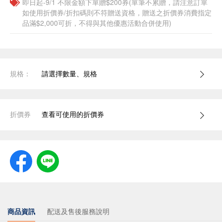
即日起-9/1 不限金額下單贈$200券(單筆不累贈，請注意訂單
如使用折價券/折扣碼則不符贈送資格，贈送之折價券消費指定
品滿$2,000可折，不得與其他優惠活動合併使用)
規格：
請選擇數量、規格
折價券
查看可使用的折價券
商品資訊
配送及售後服務說明