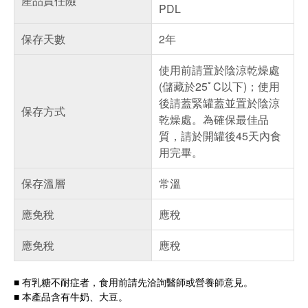
產品責任險
PDL
保存天數
2年
使用前請置於陰涼乾燥處
(儲藏於25ﾟC以下)；使用
後請蓋緊罐蓋並置於陰涼
保存方式
乾燥處。為確保最佳品
質，請於開罐後45天內食
用完畢。
保存溫層
常溫
應免稅
應稅
應免稅
應稅
■ 有乳糖不耐症者，食用前請先洽詢醫師或營養師意見。
■ 本產品含有牛奶、大豆。