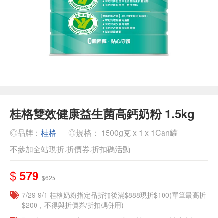
桂格雙效健康益生菌高鈣奶粉 1.5kg
◎品牌：
桂格
◎規格： 1500g克 x 1 x 1Can罐
不參加全站現折.折價券.折扣碼活動
$
579
$625
7/29-9/1 桂格奶粉指定品折扣後滿$888現折$100(單筆最高折
$200，不得與折價券/折扣碼併用)