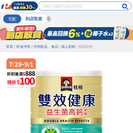
宅配
到店取貨
首頁
/ 米油沖泡
/ 沖泡飲品．食品
/ 成人奶粉
/ 脫脂奶粉