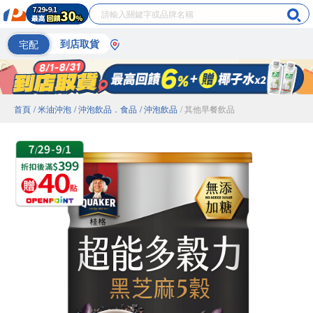
宅配
到店取貨
首頁
/ 米油沖泡
/ 沖泡飲品．食品
/ 沖泡飲品
/ 其他早餐飲品