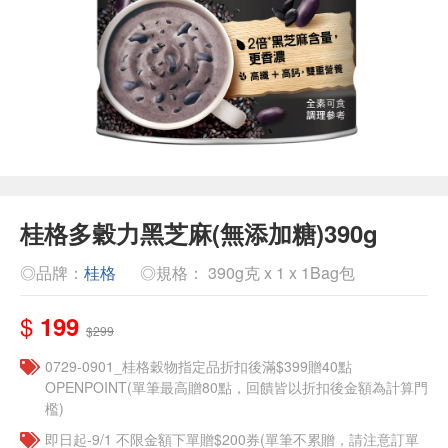
桂格多穀力黑芝麻(無添加糖)390g
◎品牌：
桂格
◎規格： 390g克 x 1 x 1Bag包
$
199
$299
0729-0901_桂格穀物指定品折扣後滿$399贈40點
OPENPOINT(單筆最高贈80點，回饋皆以折扣後金額為計算門
檻)
即日起-9/1 不限金額下單贈$200券(單筆不累贈，請注意訂單