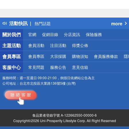
偏遠地區配送
詐騙網頁！請小心！
得獎公告
活動快訊
more
熱門話題
銀行優惠
關於我們
官網
促銷目錄
分店資訊
保險服務
偏遠地區配送
詐騙網頁！請小心！
主題活動
會員活動
注目活動
得獎公佈
會員專區
會員專區
大宗採購
購物須知
會員服務條款
隱
客服中心
常見問題
服務公告
意見信箱
服務時間：
週一至週日 09:00-21:00，例假日依網站公告為主
公司地址：
台北市北投區大業路136號5樓 (台灣)
食品業者登錄字號 A-122662550-00000-6
Copyright©2026 Uni-Prosperity Lifestyle Corp. All Right Reserved