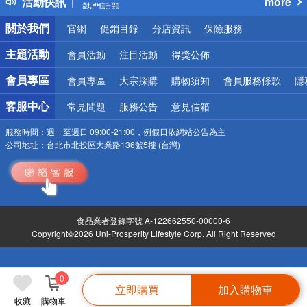
活動快訊
more
熱門話題
銀行優惠
關於我們
官網
促銷目錄
分店資訊
保險服務
偏遠地區配送
詐騙網頁！請小心！
主題活動
會員活動
注目活動
得獎公佈
會員專區
會員專區
大宗採購
購物須知
會員服務條款
隱
客服中心
常見問題
服務公告
意見信箱
服務時間：
週一至週日 09:00-21:00，例假日依網站公告為主
公司地址：
台北市北投區大業路136號5樓 (台灣)
食品業者登錄字號 A-122662550-00000-6
Copyright©2026 Uni-Prosperity Lifestyle Corp. All Right Reserved
0
立即購買
加入購物車
收藏
購物車