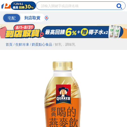
宅配
到店取貨
首頁
/ 生鮮冷凍
/ 奶蛋點心食品
/ 鮮乳．調味乳