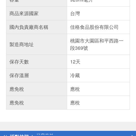
商品來源國家
台灣
國內負責廠商名稱
佳格食品股份有限公司
桃園市大園區和平西路一
製造商地址
段369號
保存天數
12天
保存溫層
冷藏
應免稅
應稅
應免稅
應稅
偏遠地區配送
詐騙網頁！請小心！
得獎公告