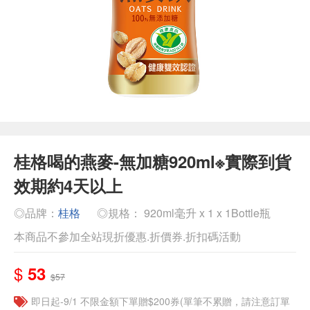
桂格喝的燕麥-無加糖920ml※實際到貨
效期約4天以上
◎品牌：
桂格
◎規格： 920ml毫升 x 1 x 1Bottle瓶
本商品不參加全站現折優惠.折價券.折扣碼活動
$
53
$57
即日起-9/1 不限金額下單贈$200券(單筆不累贈，請注意訂單