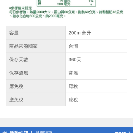
容量
200ml毫升
商品來源國家
台灣
保存天數
360天
保存溫層
常溫
應免稅
應稅
應免稅
應稅
偏遠地區配送
詐騙網頁！請小心！
得獎公告
活動快訊
more
熱門話題