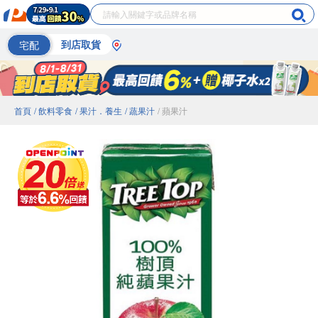
宅配
到店取貨
首頁
/ 飲料零食
/ 果汁．養生
/ 蔬果汁
/ 蘋果汁