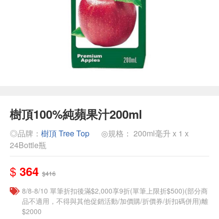
樹頂100%純蘋果汁200ml
◎品牌：
樹頂 Tree Top
◎規格： 200ml毫升 x 1 x
24Bottle瓶
$
364
$416
8/8-8/10 單筆折扣後滿$2,000享9折(單筆上限折$500)(部分商
品不適用，不得與其他促銷活動/加價購/折價券/折扣碼併用)離
$2000