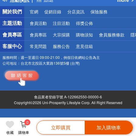
銀行優惠
關於我們
官網
促銷目錄
分店資訊
保險服務
偏遠地區配送
詐騙網頁！請小心！
主題活動
會員活動
注目活動
得獎公佈
會員專區
會員專區
大宗採購
購物須知
會員服務條款
隱
客服中心
常見問題
服務公告
意見信箱
服務時間：
週一至週日 09:00-21:00，例假日依網站公告為主
公司地址：
台北市北投區大業路136號5樓 (台灣)
食品業者登錄字號 A-122662550-00000-6
Copyright©2026 Uni-Prosperity Lifestyle Corp. All Right Reserved
0
立即購買
加入購物車
收藏
購物車