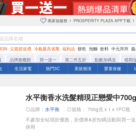
萬家福服務
PROSPERITY PLAZA APP下載
IGN
父親節送禮
冷氣最高省萬
福利品
餅乾
泡麵
飲料
中元拜拜
義
衛生紙
城
品牌旗艦館
買一送一
第二件五折
點數加碼送
檔期
泡
生活家電
熱門3C
美妝個清
嬰童保健
水平衡香水洗髮精現正戀愛中700
◎品牌：
水平衡
◎規格： 700g克 x 1 x 1PC瓶
不參加全站現折優惠，折價券&折扣碼活動與買一
併用