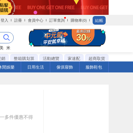
結帳
登入
註冊
會員中心
訂單查詢
購物車(0)
美
米
促銷
整箱購划算
活動總覽
家速配
超商取貨
休閒娛樂
日用生活
傢俱寢飾
服飾鞋包
g
送一多件優惠不得