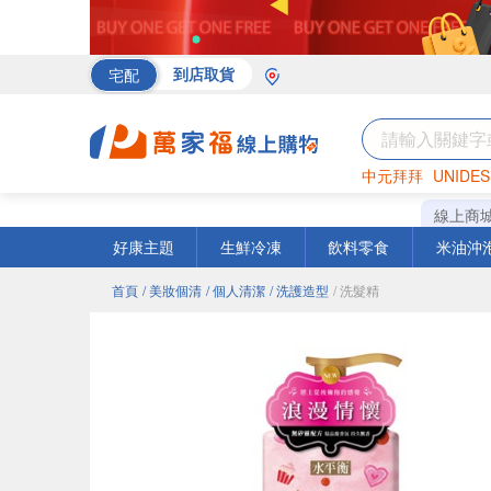
宅配
到店取貨
中元拜拜
UNIDES
海苔
巧克力
罐頭
線上商
好康主題
生鮮冷凍
飲料零食
米油沖
首頁
/ 美妝個清
/ 個人清潔
/ 洗護造型
/ 洗髮精