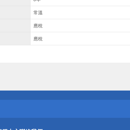
常溫
應稅
應稅
送
請小心！
送