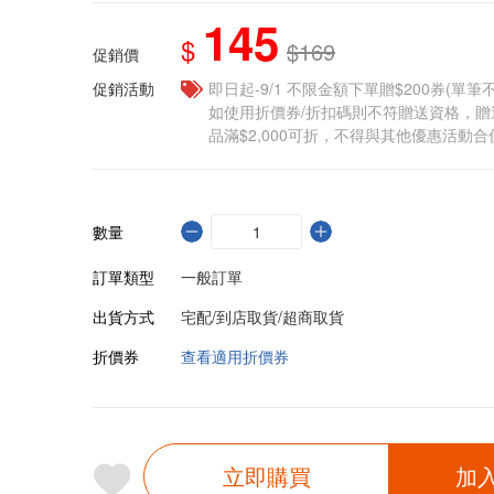
145
$
$169
促銷價
促銷活動
即日起-9/1 不限金額下單贈$200券(單
如使用折價券/折扣碼則不符贈送資格，
品滿$2,000可折，不得與其他優惠活動合
數量
訂單類型
一般訂單
出貨方式
宅配/到店取貨/超商取貨
折價券
查看適用折價券
立即購買
加