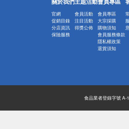
關於我們
主題活動
會員專區
詐騙網頁！
官網
會員活動
會員專區
促銷目錄
注目活動
大宗採購
分店資訊
得獎公佈
購物須知
保險服務
會員服務條款
隱私權政策
退貨須知
食品業者登錄字號 A-122