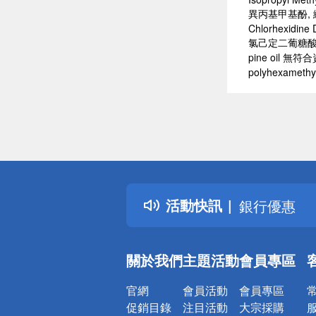
異丙基甲基酚, 繖花
Chlorhexidine 
氯己定二葡糖酸鹽
pine oil 無符
polyhexamethy
偏遠地區配
詐騙網頁！
得獎公告
熱門話題
活動快訊
銀行優惠
偏遠地區配
詐騙網頁！
關於我們
主題活動
會員專區
官網
會員活動
會員專區
促銷目錄
注目活動
大宗採購