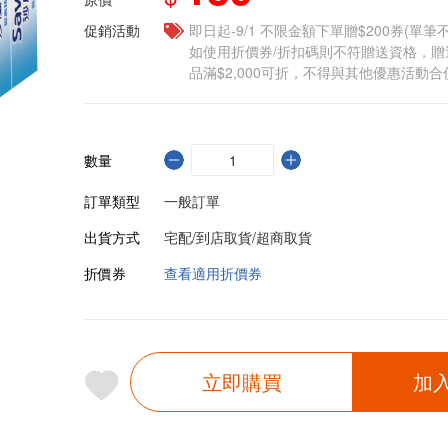
促銷活動
即日起-9/1 不限金額下單贈$200券(單
如使用折價券/折扣碼則不符贈送資格，
品滿$2,000可折，不得與其他優惠活動合
數量
訂單類型
一般訂單
出貨方式
宅配/到店取貨/超商取貨
折價券
查看適用折價券
立即購買
加