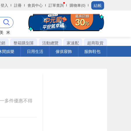
結帳
登入
註冊
會員中心
訂單查詢
購物車(0)
美
米
促銷
整箱購划算
活動總覽
家速配
超商取貨
休閒娛樂
日用生活
傢俱寢飾
服飾鞋包
送一多件優惠不得