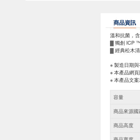
商品資訊
溫和抗菌，含
▓ 獨創 IC
▓ 經典松木
※ 製造日期
※ 本產品網
※ 本產品文
容量
商品來源國
商品高度
商品寬度