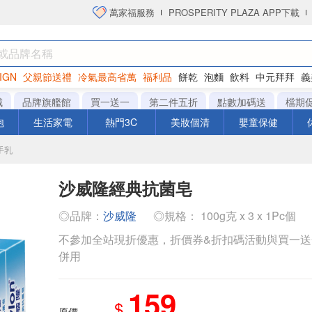
萬家福服務
PROSPERITY PLAZA APP下載
IGN
父親節送禮
冷氣最高省萬
福利品
餅乾
泡麵
飲料
中元拜拜
義
衛生紙
城
品牌旗艦館
買一送一
第二件五折
點數加碼送
檔期
泡
生活家電
熱門3C
美妝個清
嬰童保健
手乳
沙威隆經典抗菌皂
◎品牌：
沙威隆
◎規格： 100g克 x 3 x 1Pc個
不參加全站現折優惠，折價券&折扣碼活動與買一
併用
159
$
原價