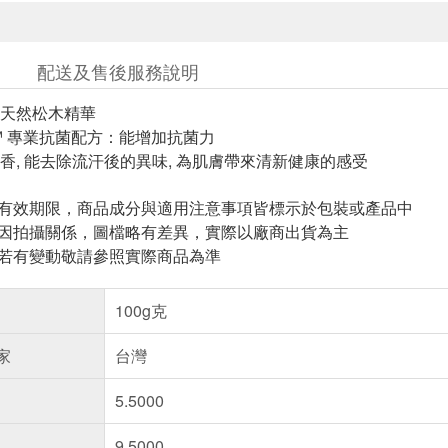
配送及售後服務說明
天然松木精華
P ™ 專業抗菌配方：能增加抗菌力
清香, 能去除流汗後的異味, 為肌膚帶來清新健康的感受
與有效期限，商品成分與適用注意事項皆標示於包裝或產品中
頁因拍攝關係，圖檔略有差異，實際以廠商出貨為主
案若有變動敬請參照實際商品為準
100g克
家
台灣
5.5000
9.5000