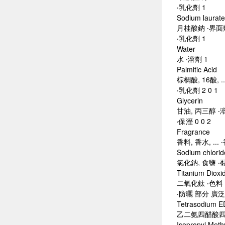
‧乳化劑 1
Sodium laurate
月桂酸鈉 ‧界面
‧乳化劑 1
Water
水 ‧溶劑 1
Palmitic Acid
棕櫚酸, 16酸, .
‧乳化劑 2 0 1
Glycerin
甘油, 丙三醇 ‧
‧保溼 0 0 2
Fragrance
香料, 香水, ... 
Sodium chlorid
氯化鈉, 食鹽 ‧
Titanium Dioxi
二氧化鈦 ‧色料
‧防曬 部分 廣泛涵
Tetrasodium E
乙二氨四醋酸四鈉,
Isopropyl Meth