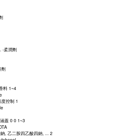
劑
.. ‧柔潤劑
溶劑
‧香料 1~4
e
黏度控制 1
de
蓋 0 0 1~3
DTA
 乙二胺四乙酸四鈉, ... 2
ylphenol