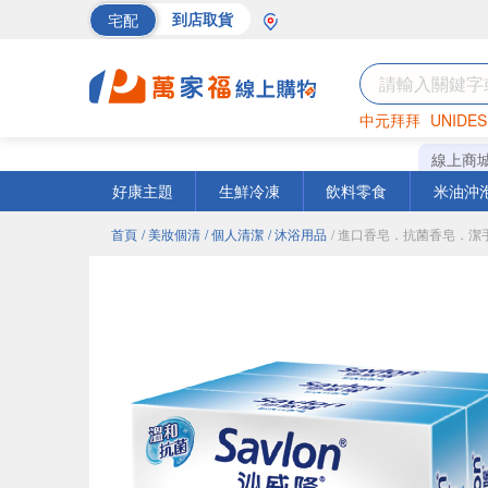
宅配
到店取貨
中元拜拜
UNIDES
海苔
巧克力
罐頭
線上商
好康主題
生鮮冷凍
飲料零食
米油沖
首頁
/ 美妝個清
/ 個人清潔
/ 沐浴用品
/ 進口香皂．抗菌香皂．潔