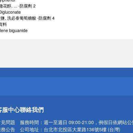
醇, ... ‧防腐劑 2
Digluconate
, 洗必泰葡萄糖酸 ‧防腐劑 4
合資料
lene biguanide
送
請小心！
送
請小心！
客服中心
聯絡我們
常見問題
服務時間：
週一至週日 09:00-21:00，例假日依網站
服務公告
公司地址：
台北市北投區大業路136號5樓 (台灣)