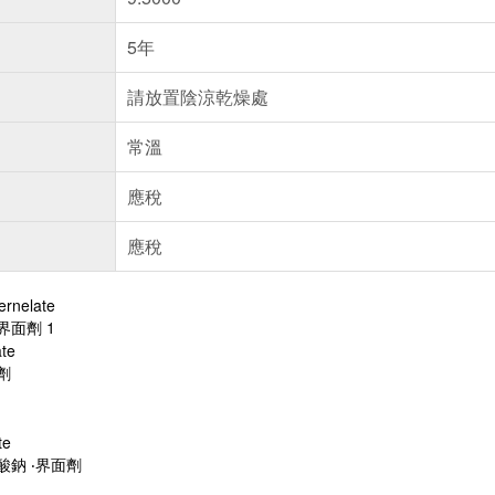
5年
請放置陰涼乾燥處
常溫
應稅
應稅
ernelate
界面劑 1
ate
劑
te
酸鈉 ‧界面劑