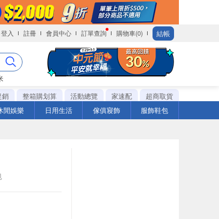
結帳
登入
註冊
會員中心
訂單查詢
購物車(0)
米
促銷
整箱購划算
活動總覽
家速配
超商取貨
休閒娛樂
日用生活
傢俱寢飾
服飾鞋包
包