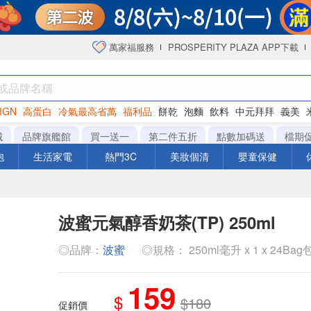
萬家福服務
PROSPERITY PLAZA APP下載
IGN
高蛋白
冷氣最高省萬
福利品
餅乾
泡麵
飲料
中元拜拜
義美
海苔
城
品牌旗艦館
買一送一
第二件五折
點數加碼送
檔期
泡
生活家電
熱門3C
美妝個清
嬰童保健
波蜜元氣醇香奶茶(TP) 250ml
◎品牌：
波蜜
◎規格： 250ml毫升 x 1 x 24Bag
159
$
$180
促銷價