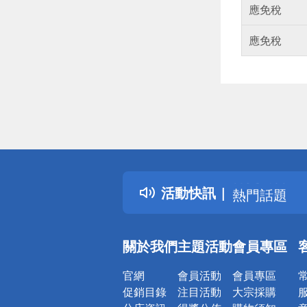
應免稅
應免稅
偏遠地區配
詐騙網頁！
得獎公告
活動快訊
熱門話題
銀行優惠
偏遠地區配
關於我們
主題活動
會員專區
詐騙網頁！
官網
會員活動
會員專區
促銷目錄
注目活動
大宗採購