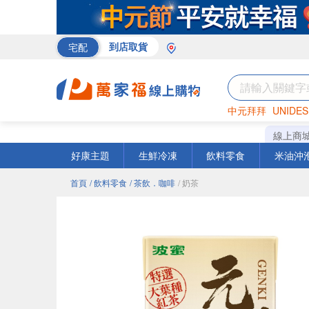
宅配
到店取貨
中元拜拜
UNIDES
巧克力
罐頭
咖啡
線上商
好康主題
生鮮冷凍
飲料零食
米油沖
首頁
/ 飲料零食
/ 茶飲．咖啡
/ 奶茶