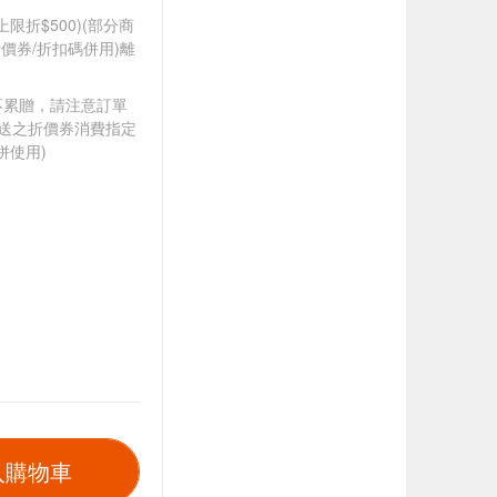
筆上限折$500)(部分商
價券/折扣碼併用)離
筆不累贈，請注意訂單
贈送之折價券消費指定
併使用)
入購物車