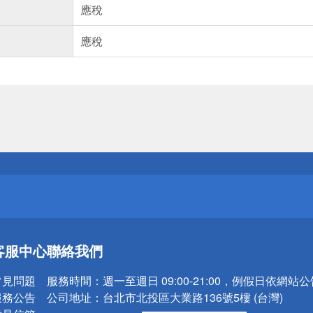
應稅
應稅
送
請小心！
送
客服中心
聯絡我們
請小心！
常見問題
服務時間：
週一至週日 09:00-21:00，例假日依網站
服務公告
公司地址：
台北市北投區大業路136號5樓 (台灣)