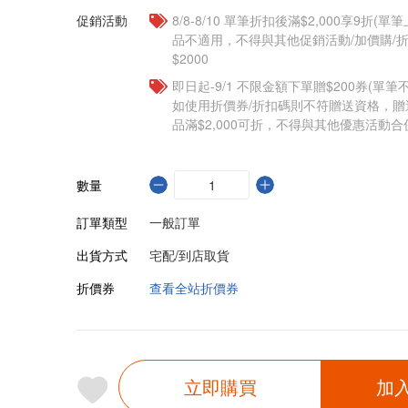
促銷活動
8/8-8/10 單筆折扣後滿$2,000享9折(單
品不適用，不得與其他促銷活動/加價購/折
$2000
即日起-9/1 不限金額下單贈$200券(單
如使用折價券/折扣碼則不符贈送資格，
品滿$2,000可折，不得與其他優惠活動合
數量
訂單類型
一般訂單
出貨方式
宅配/到店取貨
折價券
查看全站折價券
立即購買
加