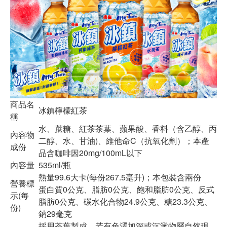
商品名
冰鎮檸檬紅茶
稱
水、蔗糖、紅茶茶葉、蘋果酸、香料（含乙醇、丙
內容物
二醇、水、甘油)、維他命C（抗氧化劑）；本產
成份
品含咖啡因20mg/100mL以下
內容量
535ml/瓶
熱量99.6大卡(每份267.5毫升)；本包裝含兩份
營養標
蛋白質0公克、脂肪0公克、飽和脂肪0公克、反式
示(每
脂肪0公克、碳水化合物24.9公克、糖23.3公克、
份)
鈉29毫克
採用茶葉製成，若有色澤加深或沉澱物屬自然現