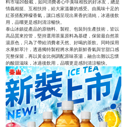
料市場20餘載，如同消費者心中臭味相投的好冰友，總是
情義相挺、互相扶持，給大家溫馨的感受。由風味十足的
紅茶搭配檸檬香氣，讓口感呈現出果香的清純，冰過後飲
用，品嚐更是感到清涼暢快。
泰山冰鎮從產品的原物料、製程、包裝到生產技術，皆以
高品質來控管，堅持選用茶葉原料為基礎，保留最自然茶
湯原色，只為了帶給消費者天然、好喝的茶飲。同時採用
水果鮮萃汁，透過獨特製程將水果的新鮮香氣與甘甜口感
完整保留，再以黃金比例調配原味茶湯，融合出難以忘懷
的酸甜滋味，冰過後飲用，品嚐更是感到清涼暢快。