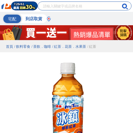
宅配
到店取貨
首頁
/ 飲料零食
/ 茶飲．咖啡
/ 紅茶．花茶．水果茶
/ 紅茶