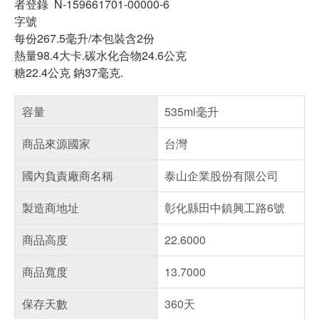
者登錄
N-159661701-00000-6
字號
每份267.5毫升/本包裝含2份
熱量98.4大卡.碳水化合物24.6公克
糖22.4公克 鈉37毫克.
容量
535ml毫升
商品來源國家
台灣
國內負責廠商名稱
泰山企業股份有限公司
製造商地址
彰化縣田中鎮興工路6號
商品高度
22.6000
商品寬度
13.7000
保存天數
360天