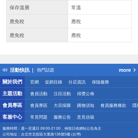
保存溫層
常溫
應免稅
應稅
應免稅
應稅
偏遠地區配送
詐騙網頁！請小心！
得獎公告
活動快訊
more
熱門話題
銀行優惠
關於我們
官網
促銷目錄
分店資訊
保險服務
偏遠地區配送
詐騙網頁！請小心！
主題活動
會員活動
注目活動
得獎公佈
會員專區
會員專區
大宗採購
購物須知
會員服務條款
隱
客服中心
常見問題
服務公告
意見信箱
服務時間：
週一至週日 09:00-21:00，例假日依網站公告為主
公司地址：
台北市北投區大業路136號5樓 (台灣)