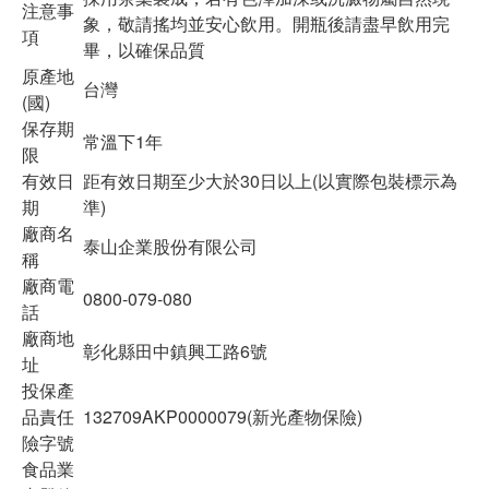
注意事
象，敬請搖均並安心飲用。開瓶後請盡早飲用完
項
畢，以確保品質
原產地
台灣
(國)
保存期
常溫下1年
限
有效日
距有效日期至少大於30日以上(以實際包裝標示為
期
準)
廠商名
泰山企業股份有限公司
稱
廠商電
0800-079-080
話
廠商地
彰化縣田中鎮興工路6號
址
投保產
品責任
132709AKP0000079(新光產物保險)
險字號
食品業