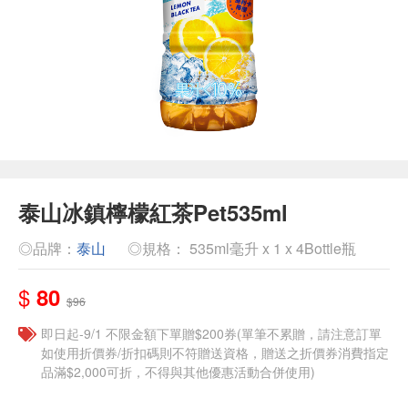
泰山冰鎮檸檬紅茶Pet535ml
◎品牌：
泰山
◎規格： 535ml毫升 x 1 x 4Bottle瓶
$
80
$96
即日起-9/1 不限金額下單贈$200券(單筆不累贈，請注意訂單
如使用折價券/折扣碼則不符贈送資格，贈送之折價券消費指定
品滿$2,000可折，不得與其他優惠活動合併使用)