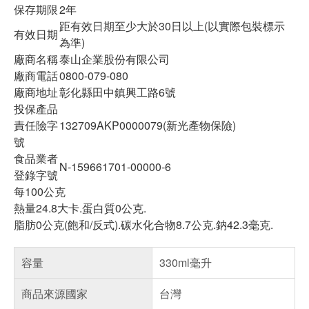
保存期限
2年
距有效日期至少大於30日以上(以實際包裝標示
有效日期
為準)
廠商名稱
泰山企業股份有限公司
廠商電話
0800-079-080
廠商地址
彰化縣田中鎮興工路6號
投保產品
責任險字
132709AKP0000079(新光產物保險)
號
食品業者
N-159661701-00000-6
登錄字號
每100公克
熱量24.8大卡.蛋白質0公克.
脂肪0公克(飽和/反式).碳水化合物8.7公克.鈉42.3毫克.
容量
330ml毫升
商品來源國家
台灣