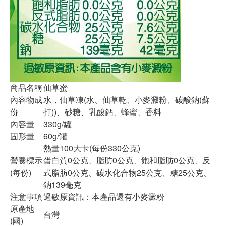
商品名稱
仙草蜜
內容物成
水，仙草凍(水、仙草乾、小麥澱粉、碳酸鈉(蘇
份
打))、砂糖、乳酸鈣、蜂蜜、香料
內容量
330g/罐
固形量
60g/罐
熱量100大卡(每份330公克)
營養標示
蛋白質0公克、脂肪0公克、飽和脂肪0公克、反
(每份)
式脂肪0公克、碳水化合物25公克、糖25公克、
鈉139毫克
注意事項
過敏原資訊：本產品還有小麥澱粉
原產地
台灣
(國)