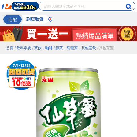
宅配
到店取貨
首頁
/ 飲料零食
/ 茶飲．咖啡
/ 綠茶．烏龍茶．其他茶飲
/ 其他茶類