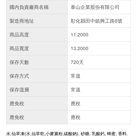
國內負責廠商名稱
泰山企業股份有限公司
製造商地址
彰化縣田中鎮興工路6號
商品高度
11.2000
商品寬度
13.2000
保存天數
720天
保存方式
常溫
保存溫層
常溫
應免稅
應稅
應免稅
應稅
水,仙草凍(水,仙草乾,小麥澱粉,碳酸鈉), 砂糖, 乳酸鈣, 蜂蜜, 香料.