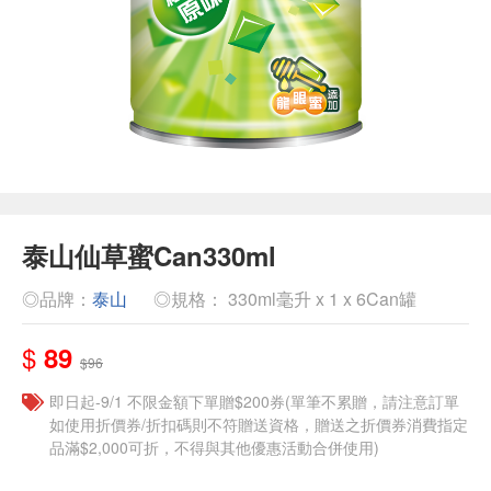
泰山仙草蜜Can330ml
◎品牌：
泰山
◎規格： 330ml毫升 x 1 x 6Can罐
$
89
$96
即日起-9/1 不限金額下單贈$200券(單筆不累贈，請注意訂單
如使用折價券/折扣碼則不符贈送資格，贈送之折價券消費指定
品滿$2,000可折，不得與其他優惠活動合併使用)