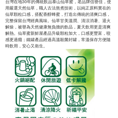
台灣在地30年的傳統飲品泰山仙草蜜，老品牌信譽佳，使
用嚴選天然仙草，職人古法熬煮技術，以純正原料實在的
仙草顆粒口感，搭配香醇蜂蜜，打造出傳統的清爽口感，
完整保留台灣經典風味。仙草甘美溫潤、清涼消暑、退火
解燥，被譽為天然健康無負擔的飲品，夏天飲用更是清爽
解熱。仙草蜜新鮮屋產品升級顆粒加大，口感更豐富，咬
感更過癮；鐵罐產品經過高溫殺菌封罐，常溫保存方便隨
時飲用，安心又衛生。