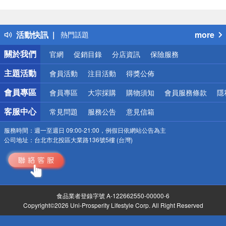
偏遠地區配送
詐騙網頁！請小心！
得獎公告
活動快訊
more
熱門話題
銀行優惠
關於我們
官網
促銷目錄
分店資訊
保險服務
偏遠地區配送
詐騙網頁！請小心！
主題活動
會員活動
注目活動
得獎公佈
會員專區
會員專區
大宗採購
購物須知
會員服務條款
隱
客服中心
常見問題
服務公告
意見信箱
服務時間：
週一至週日 09:00-21:00，例假日依網站公告為主
公司地址：
台北市北投區大業路136號5樓 (台灣)
食品業者登錄字號 A-122662550-00000-6
Copyright©2026 Uni-Prosperity Lifestyle Corp. All Right Reserved