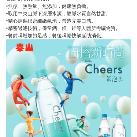
•無糖、無熱量、無添加，健康無負擔。
•取用中央山脈下深層水源，礦脈水質自然甘甜。
•精心調製綿密細緻氣泡，營造完美口感。
•精密過濾技術，保留鈣、鎂、鉀等人體所需礦物質。
•餐前喝增加飽足感，餐後喝暢快解膩助消化。