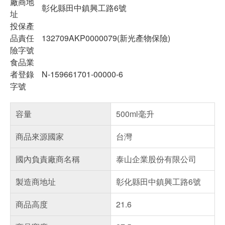
廠商地
彰化縣田中鎮興工路6號
址
投保產
品責任
132709AKP0000079(新光產物保險)
險字號
食品業
者登錄
N-159661701-00000-6
字號
容量
500ml毫升
商品來源國家
台灣
國內負責廠商名稱
泰山企業股份有限公司
製造商地址
彰化縣田中鎮興工路6號
商品高度
21.6