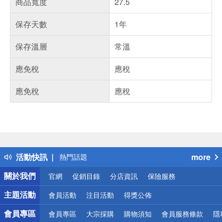
商品寬度
27.5
保存天數
1年
保存溫層
常溫
應免稅
應稅
應免稅
應稅
偏遠地區配送
詐騙網頁！請小心！
得獎公告
活動快訊
more
熱門話題
銀行優惠
關於我們
官網
促銷目錄
分店資訊
保險服務
偏遠地區配送
詐騙網頁！請小心！
主題活動
會員活動
注目活動
得獎公佈
會員專區
會員專區
大宗採購
購物須知
會員服務條款
隱