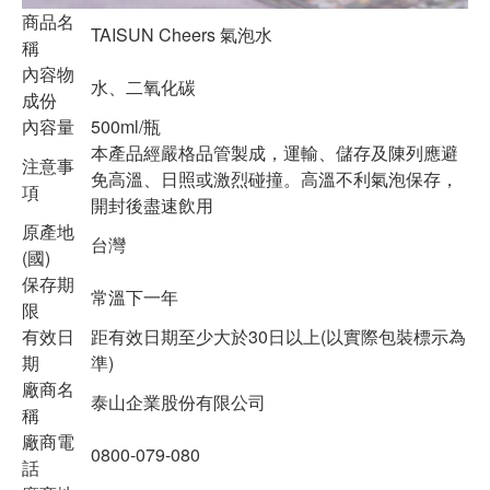
商品名
TAISUN Cheers 氣泡水
稱
內容物
水、二氧化碳
成份
內容量
500ml/瓶
本產品經嚴格品管製成，運輸、儲存及陳列應避
注意事
免高溫、日照或激烈碰撞。高溫不利氣泡保存，
項
開封後盡速飲用
原產地
台灣
(國)
保存期
常溫下一年
限
有效日
距有效日期至少大於30日以上(以實際包裝標示為
期
準)
廠商名
泰山企業股份有限公司
稱
廠商電
0800-079-080
話