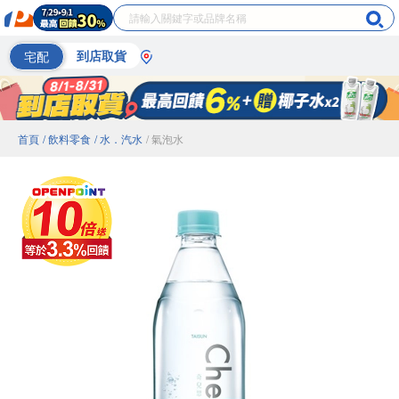
宅配
到店取貨
首頁
/ 飲料零食
/ 水．汽水
/ 氣泡水