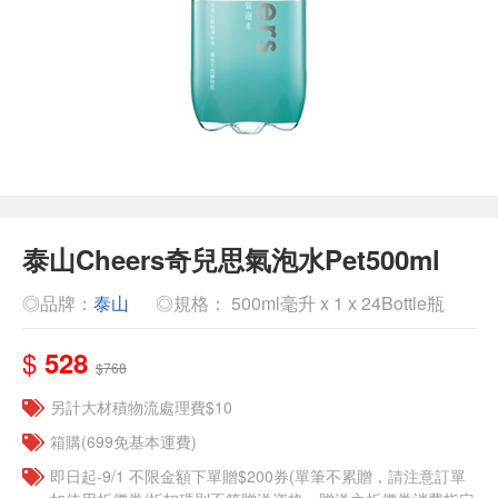
泰山Cheers奇兒思氣泡水Pet500ml
◎品牌：
泰山
◎規格： 500ml毫升 x 1 x 24Bottle瓶
$
528
$768
另計大材積物流處理費$10
箱購(699免基本運費)
即日起-9/1 不限金額下單贈$200券(單筆不累贈，請注意訂單