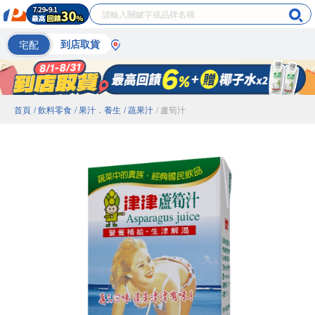
宅配
到店取貨
首頁
/ 飲料零食
/ 果汁．養生
/ 蔬果汁
/ 盧筍汁