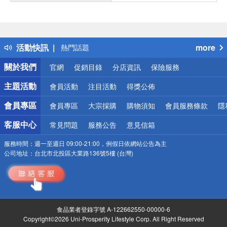
偏遠地區配送
詐騙網頁！請小心！
得獎公告
活動快訊
more
熱門話題
銀行優惠
關於我們
官網
促銷目錄
分店資訊
保險服務
偏遠地區配送
詐騙網頁！請小心！
主題活動
會員活動
注目活動
得獎公佈
會員專區
會員專區
大宗採購
購物須知
會員服務條款
隱
客服中心
常見問題
服務公告
意見信箱
服務時間：
週一至週日 09:00-21:00，例假日依網站公告為主
公司地址：
台北市北投區大業路136號5樓 (台灣)
食品業者登錄字號 A-122662550-00000-6
Copyright©2026 Uni-Prosperity Lifestyle Corp. All Right Reserved