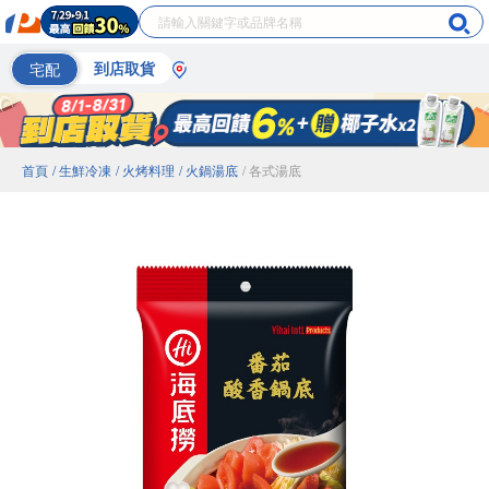
宅配
到店取貨
首頁
/ 生鮮冷凍
/ 火烤料理
/ 火鍋湯底
/ 各式湯底