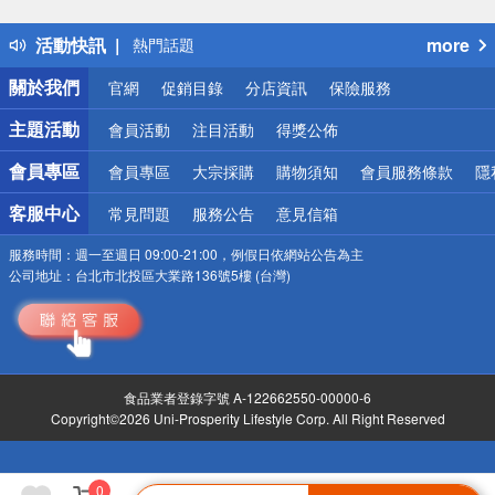
得獎公告
活動快訊
more
熱門話題
銀行優惠
關於我們
官網
促銷目錄
分店資訊
保險服務
偏遠地區配送
詐騙網頁！請小心！
主題活動
會員活動
注目活動
得獎公佈
會員專區
會員專區
大宗採購
購物須知
會員服務條款
隱
客服中心
常見問題
服務公告
意見信箱
服務時間：
週一至週日 09:00-21:00，例假日依網站公告為主
公司地址：
台北市北投區大業路136號5樓 (台灣)
食品業者登錄字號 A-122662550-00000-6
Copyright©2026 Uni-Prosperity Lifestyle Corp. All Right Reserved
0