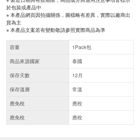
於包裝或產品中
※ 本產品網頁因拍攝關係，圖檔略有差異，實際以廠商出
貨為主
※ 本產品文案若有變動敬請參照實際商品為準
容量
1Pack包
商品來源國家
泰國
保存天數
12月
保存溫層
常溫
應免稅
應稅
應免稅
應稅
偏遠地區配送
詐騙網頁！請小心！