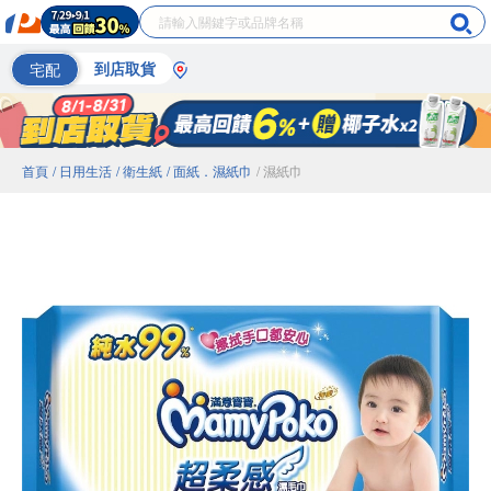
宅配
到店取貨
首頁
/ 日用生活
/ 衛生紙
/ 面紙．濕紙巾
/ 濕紙巾