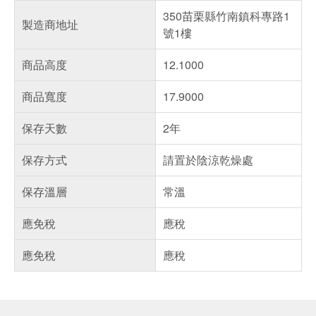
350苗栗縣竹南鎮科專路1
製造商地址
號1樓
商品高度
12.1000
商品寬度
17.9000
保存天數
2年
保存方式
請置於陰涼乾燥處
保存溫層
常溫
應免稅
應稅
應免稅
應稅
偏遠地區配送
詐騙網頁！請小心！