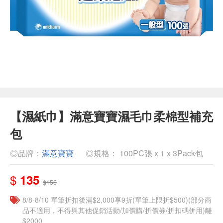
【濕紙巾】滿意寶寶濕毛巾柔棉型補充
包
◎品牌：
滿意寶寶
◎規格： 100PC張 x 1 x 3Pack包
$
135
$156
8/8-8/10 單筆折扣後滿$2,000享9折(單筆上限折$500)(部分商
品不適用，不得與其他促銷活動/加價購/折價券/折扣碼併用)離
$2000