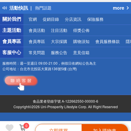
得獎公告
活動快訊
more
熱門話題
銀行優惠
關於我們
官網
促銷目錄
分店資訊
保險服務
偏遠地區配送
詐騙網頁！請小心！
主題活動
會員活動
注目活動
得獎公佈
會員專區
會員專區
大宗採購
購物須知
會員服務條款
隱
客服中心
常見問題
服務公告
意見信箱
服務時間：
週一至週日 09:00-21:00，例假日依網站公告為主
公司地址：
台北市北投區大業路136號5樓 (台灣)
食品業者登錄字號 A-122662550-00000-6
Copyright©2026 Uni-Prosperity Lifestyle Corp. All Right Reserved
0
立即購買
加入購物車