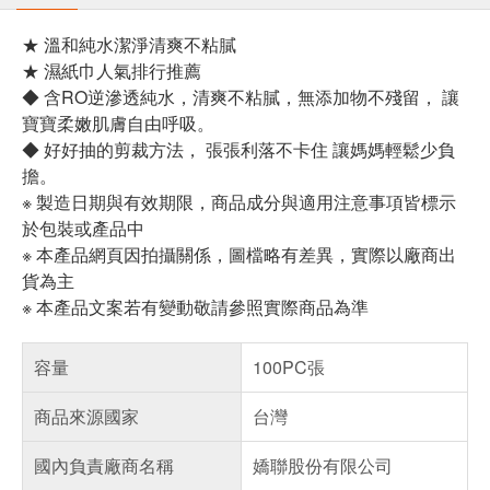
★ 溫和純水潔淨清爽不粘膩
★ 濕紙巾人氣排行推薦
◆ 含RO逆滲透純水，清爽不粘膩，無添加物不殘留， 讓
寶寶柔嫩肌膚自由呼吸。
◆ 好好抽的剪裁方法， 張張利落不卡住 讓媽媽輕鬆少負
擔。
※ 製造日期與有效期限，商品成分與適用注意事項皆標示
於包裝或產品中
※ 本產品網頁因拍攝關係，圖檔略有差異，實際以廠商出
貨為主
※ 本產品文案若有變動敬請參照實際商品為準
容量
100PC張
商品來源國家
台灣
國內負責廠商名稱
嬌聯股份有限公司