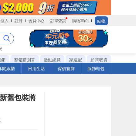
結帳
登入
註冊
會員中心
訂單查詢
購物車(0)
米
促銷
整箱購划算
活動總覽
家速配
超商取貨
休閒娛樂
日用生活
傢俱寢飾
服飾鞋包
※新舊包裝將
包