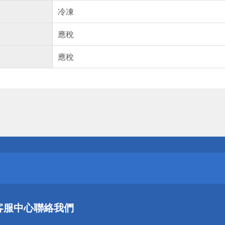
冷凍
應稅
應稅
送
請小心！
送
客服中心
聯絡我們
請小心！