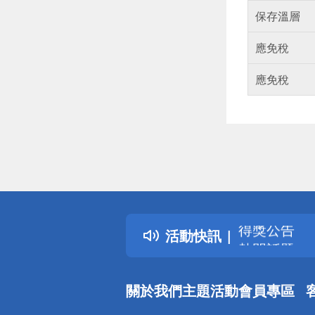
保存溫層
應免稅
應免稅
偏遠地區配
詐騙網頁！
得獎公告
活動快訊
熱門話題
銀行優惠
偏遠地區配
關於我們
主題活動
會員專區
詐騙網頁！