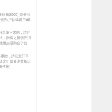
筆上限折$500)(部分商
價券/折扣碼併用)離
0券(單筆不累贈，請注
資格，贈送之折價券消
其他優惠活動合併使
筆不累贈，請注意訂單
贈送之折價券消費指定
併使用)