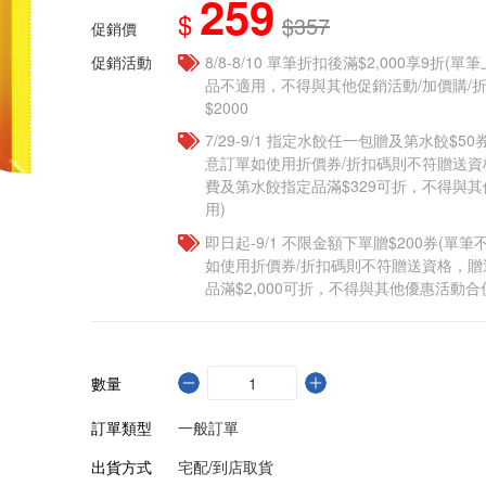
259
$
$357
促銷價
促銷活動
8/8-8/10 單筆折扣後滿$2,000享9折(單
品不適用，不得與其他促銷活動/加價購/折
$2000
7/29-9/1 指定水餃任一包贈及第水餃$5
意訂單如使用折價券/折扣碼則不符贈送
費及第水餃指定品滿$329可折，不得與
用)
即日起-9/1 不限金額下單贈$200券(單
如使用折價券/折扣碼則不符贈送資格，
品滿$2,000可折，不得與其他優惠活動合
數量
訂單類型
一般訂單
出貨方式
宅配/到店取貨