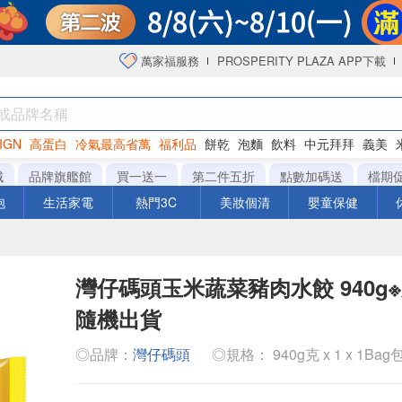
萬家福服務
PROSPERITY PLAZA APP下載
IGN
高蛋白
冷氣最高省萬
福利品
餅乾
泡麵
飲料
中元拜拜
義美
海苔
城
品牌旗艦館
買一送一
第二件五折
點數加碼送
檔期
泡
生活家電
熱門3C
美妝個清
嬰童保健
灣仔碼頭玉米蔬菜豬肉水餃 940g
隨機出貨
◎品牌：
灣仔碼頭
◎規格： 940g克 x 1 x 1Bag