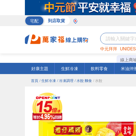
宅配
到店取貨
中元拜拜
UNIDES
巧克力
罐頭
咖啡
線上商
好康主題
生鮮冷凍
飲料零食
米油沖
首頁
/ 生鮮冷凍
/ 冷凍調理
/ 水餃 麵食
/ 水餃